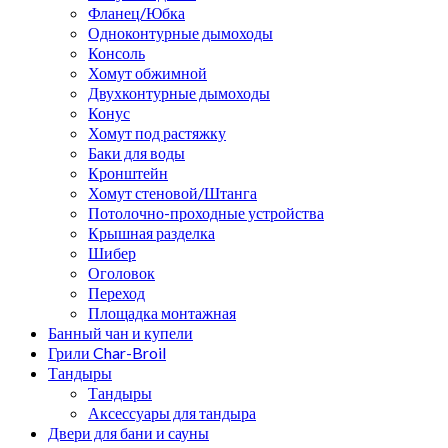
Фланец/Юбка
Одноконтурные дымоходы
Консоль
Хомут обжимной
Двухконтурные дымоходы
Конус
Хомут под растяжку
Баки для воды
Кронштейн
Хомут стеновой/Штанга
Потолочно-проходные устройства
Крышная разделка
Шибер
Оголовок
Переход
Площадка монтажная
Банный чан и купели
Грили Char-Broil
Тандыры
Тандыры
Аксессуары для тандыра
Двери для бани и сауны