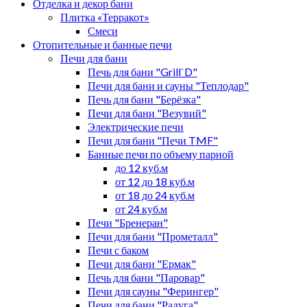
Отделка и декор бани
Плитка «Терракот»
Смеси
Отопительные и банные печи
Печи для бани
Печь для бани "Grill`D"
Печи для бани и сауны "Теплодар"
Печь для бани "Берёзка"
Печи для бани "Везувий"
Электрические печи
Печи для бани "Печи TMF"
Банные печи по объему парной
до 12 куб.м
от 12 до 18 куб.м
от 18 до 24 куб.м
от 24 куб.м
Печи "Бренеран"
Печи для бани "Прометалл"
Печи с баком
Печи для бани "Ермак"
Печь для бани "Паровар"
Печи для сауны "Ферингер"
Печи для бани "Радуга"