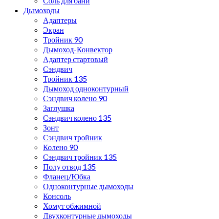
Соль для бани
Дымоходы
Адаптеры
Экран
Тройник 90
Дымоход-Конвектор
Адаптер стартовый
Сэндвич
Тройник 135
Дымоход одноконтурный
Сэндвич колено 90
Заглушка
Сэндвич колено 135
Зонт
Сэндвич тройник
Колено 90
Сэндвич тройник 135
Полу отвод 135
Фланец/Юбка
Одноконтурные дымоходы
Консоль
Хомут обжимной
Двухконтурные дымоходы