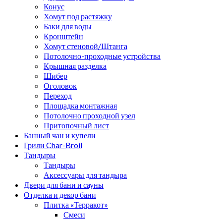
Конус
Хомут под растяжку
Баки для воды
Кронштейн
Хомут стеновой/Штанга
Потолочно-проходные устройства
Крышная разделка
Шибер
Оголовок
Переход
Площадка монтажная
Потолочно проходной узел
Притопочный лист
Банный чан и купели
Грили Char-Broil
Тандыры
Тандыры
Аксессуары для тандыра
Двери для бани и сауны
Отделка и декор бани
Плитка «Терракот»
Смеси