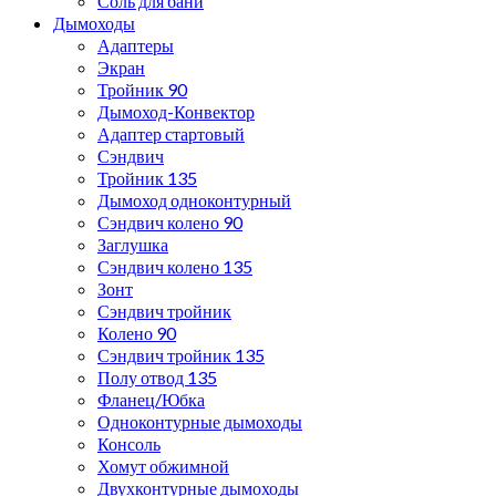
Соль для бани
Дымоходы
Адаптеры
Экран
Тройник 90
Дымоход-Конвектор
Адаптер стартовый
Сэндвич
Тройник 135
Дымоход одноконтурный
Сэндвич колено 90
Заглушка
Сэндвич колено 135
Зонт
Сэндвич тройник
Колено 90
Сэндвич тройник 135
Полу отвод 135
Фланец/Юбка
Одноконтурные дымоходы
Консоль
Хомут обжимной
Двухконтурные дымоходы