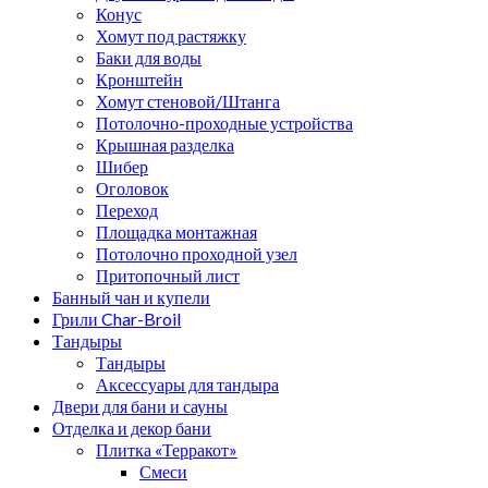
Конус
Хомут под растяжку
Баки для воды
Кронштейн
Хомут стеновой/Штанга
Потолочно-проходные устройства
Крышная разделка
Шибер
Оголовок
Переход
Площадка монтажная
Потолочно проходной узел
Притопочный лист
Банный чан и купели
Грили Char-Broil
Тандыры
Тандыры
Аксессуары для тандыра
Двери для бани и сауны
Отделка и декор бани
Плитка «Терракот»
Смеси