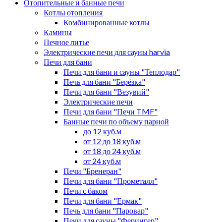
Отопительные и банные печи
Котлы отопления
Комбинированные котлы
Камины
Печное литье
Электрические печи для сауны harvia
Печи для бани
Печи для бани и сауны "Теплодар"
Печь для бани "Берёзка"
Печи для бани "Везувий"
Электрические печи
Печи для бани "Печи TMF"
Банные печи по объему парной
до 12 куб.м
от 12 до 18 куб.м
от 18 до 24 куб.м
от 24 куб.м
Печи "Бренеран"
Печи для бани "Прометалл"
Печи с баком
Печи для бани "Ермак"
Печь для бани "Паровар"
Печи для сауны "Ферингер"