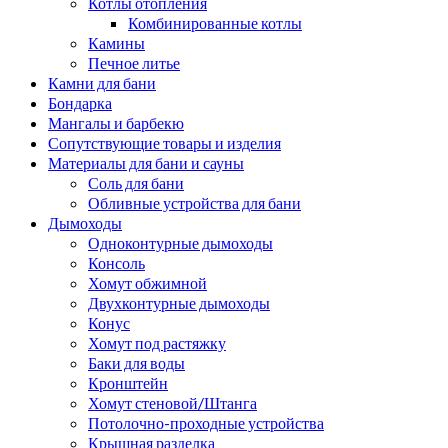
Котлы отопления
Комбинированные котлы
Камины
Печное литье
Камни для бани
Бондарка
Мангалы и барбекю
Сопутствующие товары и изделия
Материалы для бани и сауны
Соль для бани
Обливные устройства для бани
Дымоходы
Одноконтурные дымоходы
Консоль
Хомут обжимной
Двухконтурные дымоходы
Конус
Хомут под растяжку
Баки для воды
Кронштейн
Хомут стеновой/Штанга
Потолочно-проходные устройства
Крышная разделка