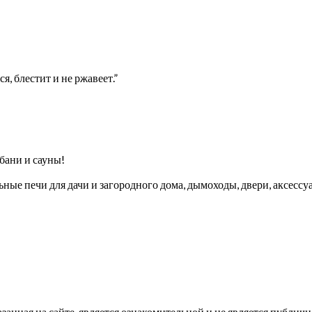
, блестит и не ржавеет.”
бани и сауны!
ые печи для дачи и загородного дома, дымоходы, двери, аксессуа
ная на сайте, является ознакомительной и не является публично