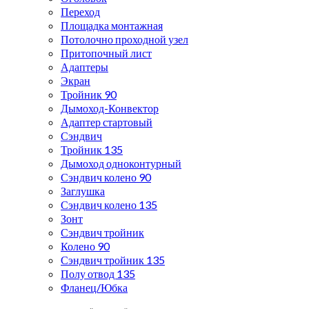
Переход
Площадка монтажная
Потолочно проходной узел
Притопочный лист
Адаптеры
Экран
Тройник 90
Дымоход-Конвектор
Адаптер стартовый
Сэндвич
Тройник 135
Дымоход одноконтурный
Сэндвич колено 90
Заглушка
Сэндвич колено 135
Зонт
Сэндвич тройник
Колено 90
Сэндвич тройник 135
Полу отвод 135
Фланец/Юбка