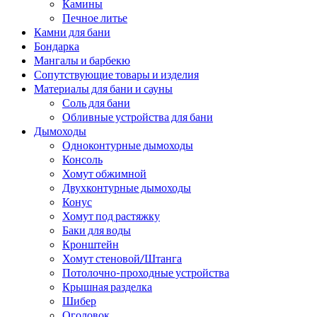
Камины
Печное литье
Камни для бани
Бондарка
Мангалы и барбекю
Сопутствующие товары и изделия
Материалы для бани и сауны
Соль для бани
Обливные устройства для бани
Дымоходы
Одноконтурные дымоходы
Консоль
Хомут обжимной
Двухконтурные дымоходы
Конус
Хомут под растяжку
Баки для воды
Кронштейн
Хомут стеновой/Штанга
Потолочно-проходные устройства
Крышная разделка
Шибер
Оголовок