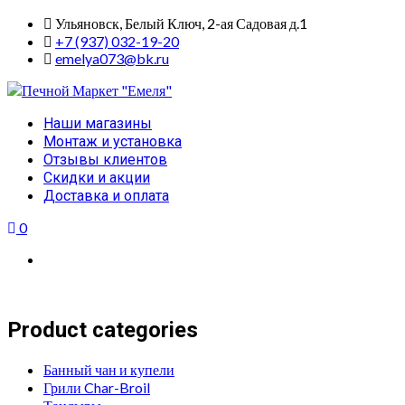
Skip
Ульяновск, Белый Ключ, 2-ая Садовая д.1
to
+7 (937) 032-19-20
content
emelya073@bk.ru
Primary
Наши магазины
Menu
Монтаж и установка
Отзывы клиентов
Скидки и акции
Доставка и оплата
0
Product categories
Банный чан и купели
Грили Char-Broil