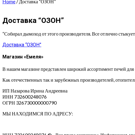
Home
/ Доставка “ОЗОН”
Доставка “ОЗОН”
“Собирал дымоход от этого производителя. Все отлично стыкуется
Навигация
Доставка “ОЗОН”
по
Магазин «Емеля»
записям
В нашем магазине представлен широкий ассортимент печей для 
Как отечественных так и зарубежных производителей, отопительн
ИП Назарова Ирина Андреевна⁠
ИНН 732600248076
ОГРН 326730000000790
МЫ НАХОДИМСЯ ПО АДРЕСУ:
ИНН 732600248076 © - Все права защищены. Информация, указан