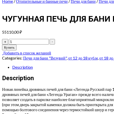
Home
/
Отопительные и банные печи
/
Печи для бани
/
Печи дл
ЧУГУННАЯ ПЕЧЬ ДЛЯ БАНИ В
55110,00
₽
ЧУГУННАЯ
+
-
ПЕЧЬ
Купить
ДЛЯ
Добавить в список желаний
БАНИ
Categories:
Печи для бани "Везувий"
,
от 12 до 18 куб.м
,
от 18 до
ВЕЗУВИЙ
ЛЕГЕНДА
Description
РУССКИЙ
ПАР
Description
Ковка
18
Новая линейка дровяных печей для бани «Легенда Русский пар 1
(271)
дровяных печей для бани «Легенда Ураган» прежде всего наличи
quantity
позволяет создать в парилке наиболее благоприятный микроклим
(при этом дверь закрытой каменки должна быть приоткрыта для
помощью болтового соединения через термостойкий шнур и герм