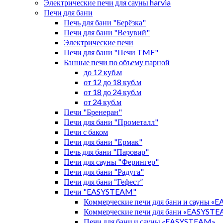
Электрические печи для сауны harvia
Печи для бани
Печь для бани "Берёзка"
Печи для бани "Везувий"
Электрические печи
Печи для бани "Печи TMF"
Банные печи по объему парной
до 12 куб.м
от 12 до 18 куб.м
от 18 до 24 куб.м
от 24 куб.м
Печи "Бренеран"
Печи для бани "Прометалл"
Печи с баком
Печи для бани "Ермак"
Печь для бани "Паровар"
Печи для сауны "Ферингер"
Печи для бани "Радуга"
Печи для бани “Гефест”
Печи "EASYSTEAM"
Коммерческие печи для бани и сауны 
Коммерческие печи для бани «EASYST
Печи для бани и сауны «EASYSTEAM»