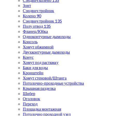
Сэндвич колено 135
Зонт
Сэндвич тройник
Колено 90
Сэндвич тройник 135
Полу отвод 135
Фланец/Юбка
Одноконтурные дымоходы
Консоль
Хомут обжимной
Двухконтурные дымоходы
Конус
Хомут под растяжку
Баки для воды
Кронштейн
Хомут стеновой/Штанга
Потолочно-проходные устройства
Крышная разделка
Шибер
Оголовок
Переход
Площадка монтажная
Потолочно проходной узел