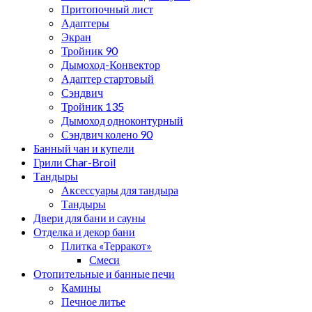
Притопочный лист
Адаптеры
Экран
Тройник 90
Дымоход-Конвектор
Адаптер стартовый
Сэндвич
Тройник 135
Дымоход одноконтурный
Сэндвич колено 90
Банный чан и купели
Грили Char-Broil
Тандыры
Аксессуары для тандыра
Тандыры
Двери для бани и сауны
Отделка и декор бани
Плитка «Терракот»
Смеси
Отопительные и банные печи
Камины
Печное литье