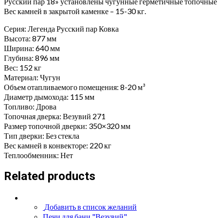
Русский пар 18» установлены чугунные герметичные топочные 
Вес камней в закрытой каменке – 15-30 кг.
Серия:
Легенда Русский пар Ковка
Высота:
877
мм
Ширина:
640
мм
Глубина:
896
мм
Вес:
152
кг
Материал:
Чугун
Объем отапливаемого помещения:
8-20
м³
Диаметр дымохода:
115
мм
Топливо:
Дрова
Топочная дверка:
Везувий 271
Размер топочной дверки:
350×320
мм
Тип дверки:
Без стекла
Вес камней в конвекторе:
220
кг
Теплообменник:
Нет
Related products
Добавить в список желаний
Печи для бани "Везувий"