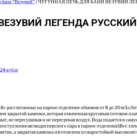
я бани "Везувий"
/ ЧУГУННАЯ ПЕЧЬ ДЛЯ БАНИ ВЕЗУВИЙ ЛЕГЕ
ЕЗУВИЙ ЛЕГЕНДА РУССКИЙ П
 24 куб.м
8» рассчитанные на парное отделение объемом от 8 до 20 м3.«Ле
ем закрытой каменки, которая охваченная круговым потоком плам
ат, не пересушивая и не перегревая воздух. Вода подается в сам
 поступления мелкодисперсного пара в парное отделение)Все эле
етик, а закрытая каменка изготовлена из жаростойкой высоколе