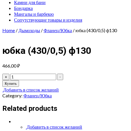
Камни для бани
Бондарка
Мангалы и барбекю
Сопутствующие товары и изделия
Home
/
Дымоходы
/
Фланец/Юбка
/ юбка (430/0,5) ф130
юбка (430/0,5) ф130
466,00
₽
юбка
+
-
(430/0,5)
Купить
ф130
Добавить в список желаний
quantity
Category:
Фланец/Юбка
Related products
Добавить в список желаний