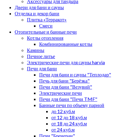
Аксессуары для тандыра
Двери для бани и сауны
Отделка и декор бани
Плитка «Терракот»
Смеси
Отопительные и банные печи
Котлы отопления
Комбинированные котлы
Камины
Печное литье
Электрические печи для сауны harvia
Печи для бани
Печи для бани и сауны "Теплодар"
Печь для бани "Берёзка"
Печи для бани "Везувий"
Электрические печи
Печи для бани "Печи TMF"
Банные печи по объему парной
до 12 куб.м
от 12 до 18 куб.м
от 18 до 24 куб.м
от 24 куб.м
Печи "Бренеран"