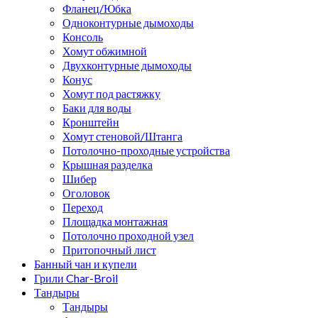
Фланец/Юбка
Одноконтурные дымоходы
Консоль
Хомут обжимной
Двухконтурные дымоходы
Конус
Хомут под растяжку
Баки для воды
Кронштейн
Хомут стеновой/Штанга
Потолочно-проходные устройства
Крышная разделка
Шибер
Оголовок
Переход
Площадка монтажная
Потолочно проходной узел
Притопочный лист
Банный чан и купели
Грили Char-Broil
Тандыры
Тандыры