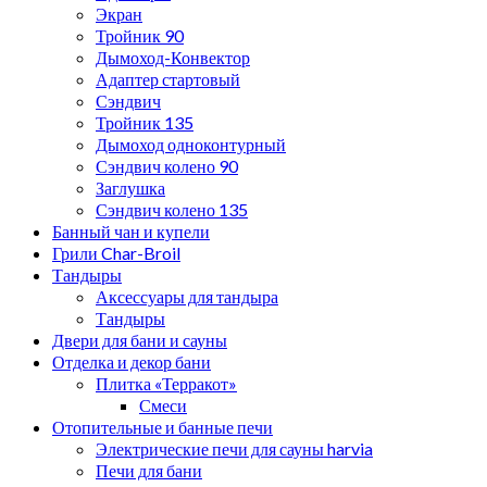
Экран
Тройник 90
Дымоход-Конвектор
Адаптер стартовый
Сэндвич
Тройник 135
Дымоход одноконтурный
Сэндвич колено 90
Заглушка
Сэндвич колено 135
Банный чан и купели
Грили Char-Broil
Тандыры
Аксессуары для тандыра
Тандыры
Двери для бани и сауны
Отделка и декор бани
Плитка «Терракот»
Смеси
Отопительные и банные печи
Электрические печи для сауны harvia
Печи для бани