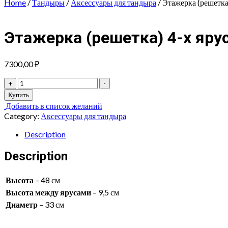
Home
/
Тандыры
/
Аксессуары для тандыра
/ Этажерка (решетк
Этажерка (решетка) 4-х яр
7300,00
₽
Этажерка
+
-
(решетка)
Купить
4-
Добавить в список желаний
х
Category:
Аксессуары для тандыра
ярусная
большая
Description
ПРЕМИУМ
D.33
Description
cm
quantity
Высота
– 48 см
Высота между ярусами
– 9,5 см
Диаметр
– 33 см