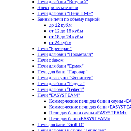
Печи для бани "Везувий"
Электрические печи
Печи для бани "Печи TMF"
Банные печи по объему парной
до 12 куб.м
от 12 до 18 куб.м
от 18 до 24 куб.м
от 24 куб.м
Печи "Бренеран"
Печи для бани "Прометалл"
Печи с баком
Печи для бани "Ермак"
Печь для бани "Паровар"
Печи для сауны "Ферингер"
Печи для бани "Радуга"
Печи для бани “Гефест”
Печи "EASYSTEAM"
Коммерческие печи для бани и сауны 
Коммерческие печи для бани «EASYST
Печи для бани и сауны «EASYSTEAM»
Печи для бани «EASYSTEAM»
Печь для бани "Grill`D"
Печи для бани и сауны "Теплодар"