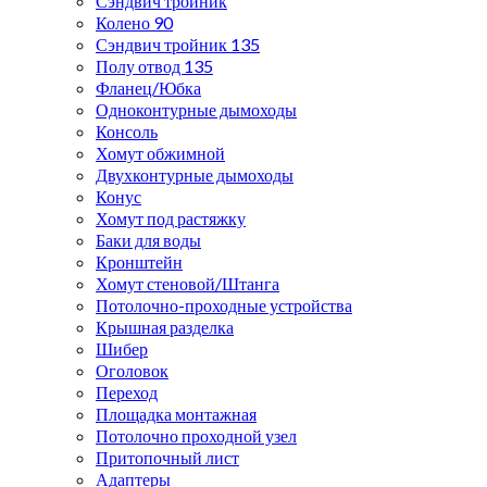
Сэндвич тройник
Колено 90
Сэндвич тройник 135
Полу отвод 135
Фланец/Юбка
Одноконтурные дымоходы
Консоль
Хомут обжимной
Двухконтурные дымоходы
Конус
Хомут под растяжку
Баки для воды
Кронштейн
Хомут стеновой/Штанга
Потолочно-проходные устройства
Крышная разделка
Шибер
Оголовок
Переход
Площадка монтажная
Потолочно проходной узел
Притопочный лист
Адаптеры