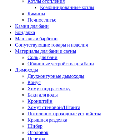
Котлы отопления
Комбинированные котлы
Камины
Печное литье
Камни для бани
Бондарка
Мангалы и барбекю
Сопутствующие товары и изделия
Материалы для бани и сауны
Соль для бани
Обливные устройства для бани
Дымоходы
Двухконтурные дымоходы
Конус
Хомут под растяжку
Баки для воды
Кронштейн
Хомут стеновой/Штанга
Потолочно-проходные устройства
Крышная разделка
Шибер
Оголовок
Переход