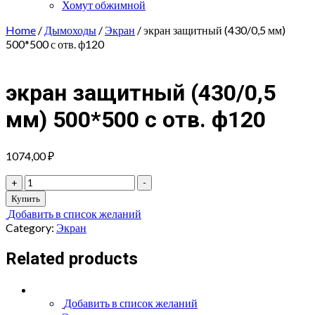
Хомут обжимной
Home
/
Дымоходы
/
Экран
/ экран защитный (430/0,5 мм)
500*500 с отв. ф120
экран защитный (430/0,5
мм) 500*500 с отв. ф120
1074,00
₽
экран
+
-
защитный
Купить
(430/0,5
Добавить в список желаний
мм)
Category:
Экран
500*500
с
Related products
отв.
ф120
quantity
Добавить в список желаний