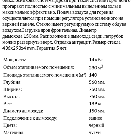
прогарают полностью с минимальным выделением золы и
максимально эффективно. Подача воздуха для горения
осуществляется при помощи регулятора установленного на
верхней панеле.
Стекло имеет регулируемую систему обдува
воздухом.
Загрузка дров фронтальная.
Диаметр
дымохода
150
мм
.
Расположение дымохода
сзади, патрубок
можно развернуть вверх
. О
тделка
антрацит. Размер стекла
436х293х4 mm.
Гарантия 5 лет.
Мощность:
14 кВт
3
Объем отапливаемого помещения:
280 м
Площадь отапливаемого помещения (м²):
140
Глубина:
560 мм.
Ширина:
750 мм.
Высота:
750 мм.
Вес:
189 кг.
Диаметр дымохода:
150 мм.
Подключение к дымоходу:
заднее
Цвета:
чёрный
Материал:
чугун