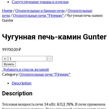
Сопутствующие товары и изделия
Home
/
Отопительные и банные печи
/
Отопительные
печи
/
Отопительные печи "Fireway"
/ Чугунная печь-камин
Gunter
Чугунная печь-камин Gunter
99700,00
₽
Чугунная
+
-
печь-
Купить
камин
Добавить в список желаний
Gunter
Category:
Отопительные печи "Fireway"
quantity
Description
Description
Тепловая мощность печи
14
кВт
.
КПД
78
%. В печи применена
безколосниковая система. Дрова при такой системе горят долго,