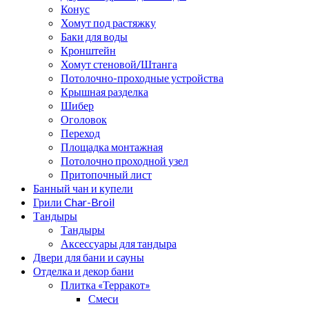
Конус
Хомут под растяжку
Баки для воды
Кронштейн
Хомут стеновой/Штанга
Потолочно-проходные устройства
Крышная разделка
Шибер
Оголовок
Переход
Площадка монтажная
Потолочно проходной узел
Притопочный лист
Банный чан и купели
Грили Char-Broil
Тандыры
Тандыры
Аксессуары для тандыра
Двери для бани и сауны
Отделка и декор бани
Плитка «Терракот»
Смеси