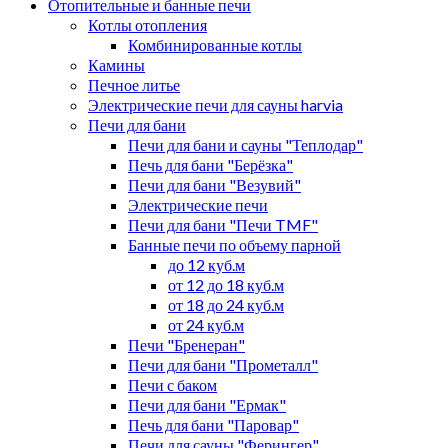
Отопительные и банные печи
Котлы отопления
Комбинированные котлы
Камины
Печное литье
Электрические печи для сауны harvia
Печи для бани
Печи для бани и сауны "Теплодар"
Печь для бани "Берёзка"
Печи для бани "Везувий"
Электрические печи
Печи для бани "Печи TMF"
Банные печи по объему парной
до 12 куб.м
от 12 до 18 куб.м
от 18 до 24 куб.м
от 24 куб.м
Печи "Бренеран"
Печи для бани "Прометалл"
Печи с баком
Печи для бани "Ермак"
Печь для бани "Паровар"
Печи для сауны "Ферингер"