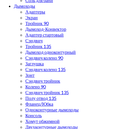
Соль для бани
Дымоходы
Адаптеры
Экран
Тройник 90
Дымоход-Конвектор
Адаптер стартовый
Сэндвич
Тройник 135
Дымоход одноконтурный
Сэндвич колено 90
Заглушка
Сэндвич колено 135
Зонт
Сэндвич тройник
Колено 90
Сэндвич тройник 135
Полу отвод 135
Фланец/Юбка
Одноконтурные дымоходы
Консоль
Хомут обжимной
Двухконтурные дымоходы