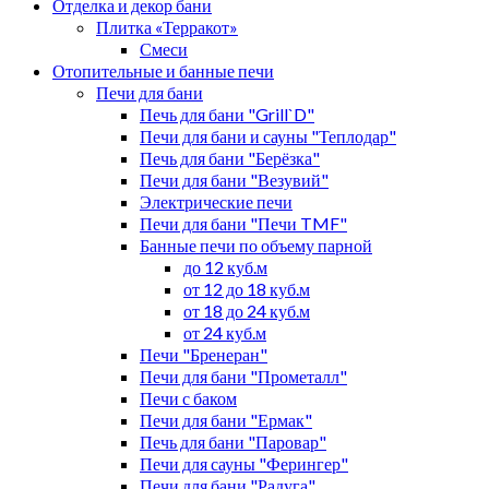
Отделка и декор бани
Плитка «Терракот»
Смеси
Отопительные и банные печи
Печи для бани
Печь для бани "Grill`D"
Печи для бани и сауны "Теплодар"
Печь для бани "Берёзка"
Печи для бани "Везувий"
Электрические печи
Печи для бани "Печи TMF"
Банные печи по объему парной
до 12 куб.м
от 12 до 18 куб.м
от 18 до 24 куб.м
от 24 куб.м
Печи "Бренеран"
Печи для бани "Прометалл"
Печи с баком
Печи для бани "Ермак"
Печь для бани "Паровар"
Печи для сауны "Ферингер"
Печи для бани "Радуга"