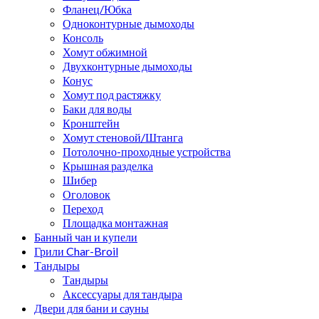
Фланец/Юбка
Одноконтурные дымоходы
Консоль
Хомут обжимной
Двухконтурные дымоходы
Конус
Хомут под растяжку
Баки для воды
Кронштейн
Хомут стеновой/Штанга
Потолочно-проходные устройства
Крышная разделка
Шибер
Оголовок
Переход
Площадка монтажная
Банный чан и купели
Грили Char-Broil
Тандыры
Тандыры
Аксессуары для тандыра
Двери для бани и сауны