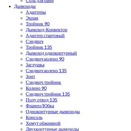
Соль для бани
Дымоходы
Адаптеры
Экран
Тройник 90
Дымоход-Конвектор
Адаптер стартовый
Сэндвич
Тройник 135
Дымоход одноконтурный
Сэндвич колено 90
Заглушка
Сэндвич колено 135
Зонт
Сэндвич тройник
Колено 90
Сэндвич тройник 135
Полу отвод 135
Фланец/Юбка
Одноконтурные дымоходы
Консоль
Хомут обжимной
Двухконтурные дымоходы