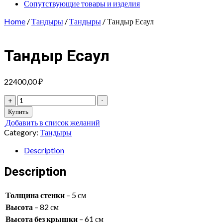
Сопутствующие товары и изделия
Home
/
Тандыры
/
Тандыры
/ Тандыр Есаул
Тандыр Есаул
22400,00
₽
Тандыр
+
-
Есаул
Купить
quantity
Добавить в список желаний
Category:
Тандыры
Description
Description
Толщина стенки
– 5 см
Высота
– 82 см
Высота без крышки
– 61 см