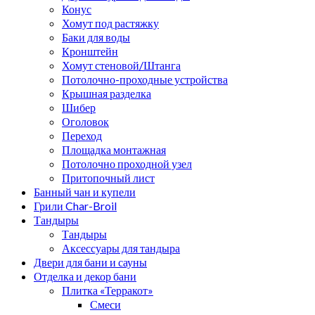
Конус
Хомут под растяжку
Баки для воды
Кронштейн
Хомут стеновой/Штанга
Потолочно-проходные устройства
Крышная разделка
Шибер
Оголовок
Переход
Площадка монтажная
Потолочно проходной узел
Притопочный лист
Банный чан и купели
Грили Char-Broil
Тандыры
Тандыры
Аксессуары для тандыра
Двери для бани и сауны
Отделка и декор бани
Плитка «Терракот»
Смеси