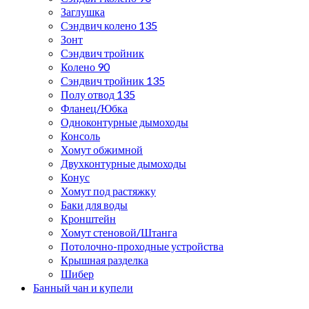
Заглушка
Сэндвич колено 135
Зонт
Сэндвич тройник
Колено 90
Сэндвич тройник 135
Полу отвод 135
Фланец/Юбка
Одноконтурные дымоходы
Консоль
Хомут обжимной
Двухконтурные дымоходы
Конус
Хомут под растяжку
Баки для воды
Кронштейн
Хомут стеновой/Штанга
Потолочно-проходные устройства
Крышная разделка
Шибер
Банный чан и купели