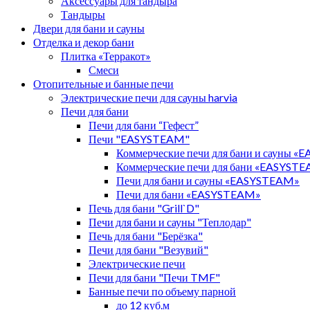
Аксессуары для тандыра
Тандыры
Двери для бани и сауны
Отделка и декор бани
Плитка «Терракот»
Смеси
Отопительные и банные печи
Электрические печи для сауны harvia
Печи для бани
Печи для бани “Гефест”
Печи "EASYSTEAM"
Коммерческие печи для бани и сауны 
Коммерческие печи для бани «EASYST
Печи для бани и сауны «EASYSTEAM»
Печи для бани «EASYSTEAM»
Печь для бани "Grill`D"
Печи для бани и сауны "Теплодар"
Печь для бани "Берёзка"
Печи для бани "Везувий"
Электрические печи
Печи для бани "Печи TMF"
Банные печи по объему парной
до 12 куб.м