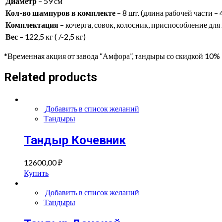
Диаметр
– 59 см
Кол-во шампуров в комплекте
– 8 шт. (длина рабочей части – 
Комплектация
– кочерга, совок, колосник, приспособление дл
Вес
– 122,5 кг ( /-2,5 кг)
*Временная акция от завода “Амфора”, тандыры со скидкой 10%
Related products
Добавить в список желаний
Тандыры
Тандыр Кочевник
12600,00
₽
Купить
Добавить в список желаний
Тандыры