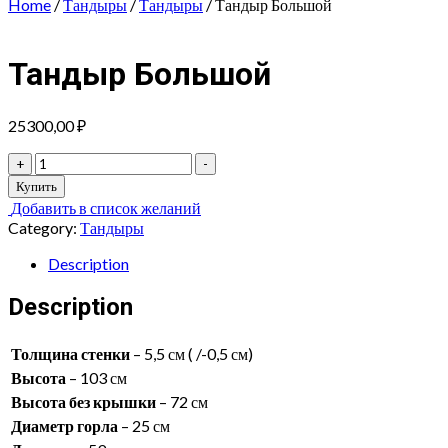
Home
/
Тандыры
/
Тандыры
/ Тандыр Большой
Тандыр Большой
25300,00
₽
Тандыр
+
-
Большой
Купить
quantity
Добавить в список желаний
Category:
Тандыры
Description
Description
Толщина стенки
– 5,5 см ( /-0,5 см)
Высота
– 103 см
Высота без крышки
– 72 см
Диаметр горла
– 25 см