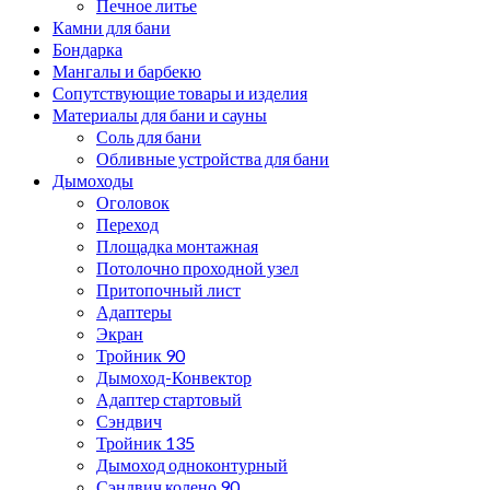
Печное литье
Камни для бани
Бондарка
Мангалы и барбекю
Сопутствующие товары и изделия
Материалы для бани и сауны
Соль для бани
Обливные устройства для бани
Дымоходы
Оголовок
Переход
Площадка монтажная
Потолочно проходной узел
Притопочный лист
Адаптеры
Экран
Тройник 90
Дымоход-Конвектор
Адаптер стартовый
Сэндвич
Тройник 135
Дымоход одноконтурный
Сэндвич колено 90