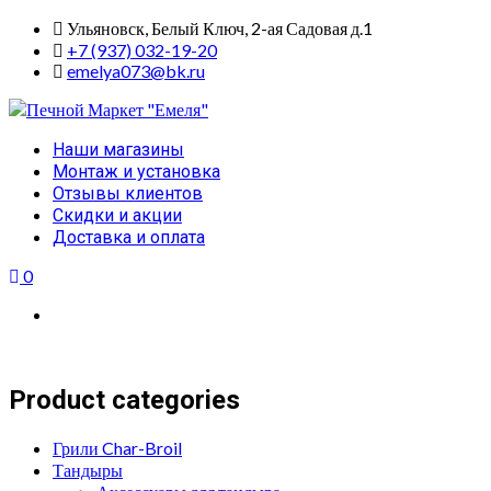
Skip
Ульяновск, Белый Ключ, 2-ая Садовая д.1
to
+7 (937) 032-19-20
content
emelya073@bk.ru
Primary
Наши магазины
Menu
Монтаж и установка
Отзывы клиентов
Скидки и акции
Доставка и оплата
0
Product categories
Грили Char-Broil
Тандыры