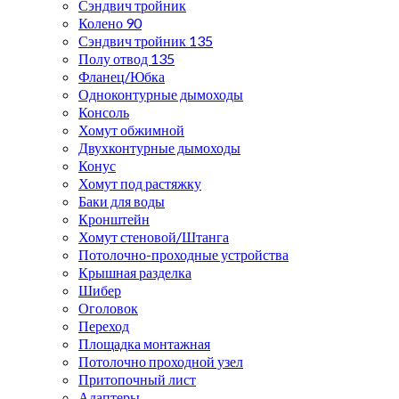
Сэндвич тройник
Колено 90
Сэндвич тройник 135
Полу отвод 135
Фланец/Юбка
Одноконтурные дымоходы
Консоль
Хомут обжимной
Двухконтурные дымоходы
Конус
Хомут под растяжку
Баки для воды
Кронштейн
Хомут стеновой/Штанга
Потолочно-проходные устройства
Крышная разделка
Шибер
Оголовок
Переход
Площадка монтажная
Потолочно проходной узел
Притопочный лист
Адаптеры