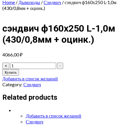
Home
/
Дымоходы
/
Сэндвич
/ сэндвич ф160х250 L-1,0м
(430/0,8мм + оцинк.)
сэндвич ф160х250 L-1,0м
(430/0,8мм + оцинк.)
4066,00
₽
сэндвич
+
-
ф160х250
Купить
L-
Добавить в список желаний
1,0м
Category:
Сэндвич
(430/0,8мм
+
Related products
оцинк.)
quantity
Добавить в список желаний
Сэндвич