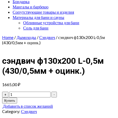
Бондарка
Мангалы и барбекю
Сопутствующие товары и изделия
Материалы для бани и сауны
Обливные устройства для бани
Соль для бани
Home
/
Дымоходы
/
Сэндвич
/ сэндвич ф130х200 L-0,5м
(430/0,5мм + оцинк.)
сэндвич ф130х200 L-0,5м
(430/0,5мм + оцинк.)
1665,00
₽
сэндвич
+
-
ф130х200
Купить
L-
Добавить в список желаний
0,5м
Category:
Сэндвич
(430/0,5мм