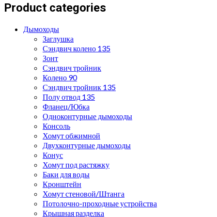
Product categories
Дымоходы
Заглушка
Сэндвич колено 135
Зонт
Сэндвич тройник
Колено 90
Сэндвич тройник 135
Полу отвод 135
Фланец/Юбка
Одноконтурные дымоходы
Консоль
Хомут обжимной
Двухконтурные дымоходы
Конус
Хомут под растяжку
Баки для воды
Кронштейн
Хомут стеновой/Штанга
Потолочно-проходные устройства
Крышная разделка