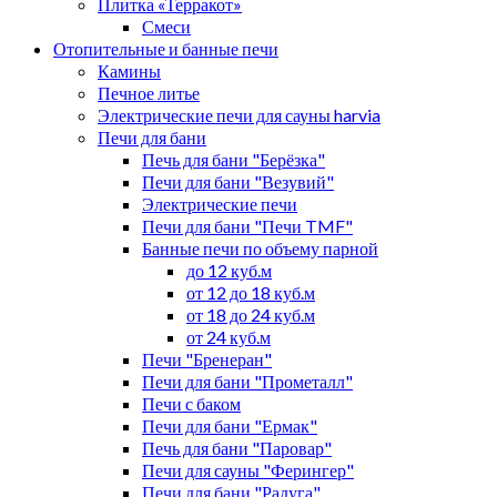
Плитка «Терракот»
Смеси
Отопительные и банные печи
Камины
Печное литье
Электрические печи для сауны harvia
Печи для бани
Печь для бани "Берёзка"
Печи для бани "Везувий"
Электрические печи
Печи для бани "Печи TMF"
Банные печи по объему парной
до 12 куб.м
от 12 до 18 куб.м
от 18 до 24 куб.м
от 24 куб.м
Печи "Бренеран"
Печи для бани "Прометалл"
Печи с баком
Печи для бани "Ермак"
Печь для бани "Паровар"
Печи для сауны "Ферингер"
Печи для бани "Радуга"