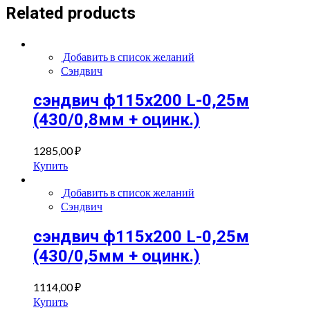
+
Related products
оцинк.)
quantity
Добавить в список желаний
Сэндвич
сэндвич ф115х200 L-0,25м
(430/0,8мм + оцинк.)
1285,00
₽
Купить
Добавить в список желаний
Сэндвич
сэндвич ф115х200 L-0,25м
(430/0,5мм + оцинк.)
1114,00
₽
Купить