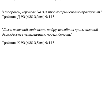
“Недорогой, нержавейка 0,8, просмотрим сколько прослужит.”
Тройник-Д 90 (430 0,8мм) Ф115
“Долго искал под конденсат. на других сайтах присылали под
дым.здесь всё чётко,пришло под конденсат.”
Тройник-К 90 (430 0,5мм) Ф115
“Недостатков не выявил”
Конус на сэндвич трубу (430 0,5 + нерж.) Ф120х200
“Нравится фирма Ferrum за то, что фитинги совместимы в
большинстве случаев с фитинги других фирм”
Хомут обжимной (430 0,5 мм) Ф125