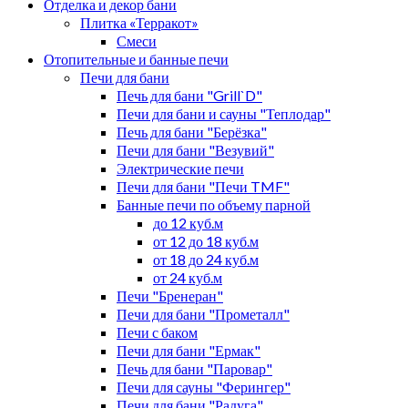
Отделка и декор бани
Плитка «Терракот»
Смеси
Отопительные и банные печи
Печи для бани
Печь для бани "Grill`D"
Печи для бани и сауны "Теплодар"
Печь для бани "Берёзка"
Печи для бани "Везувий"
Электрические печи
Печи для бани "Печи TMF"
Банные печи по объему парной
до 12 куб.м
от 12 до 18 куб.м
от 18 до 24 куб.м
от 24 куб.м
Печи "Бренеран"
Печи для бани "Прометалл"
Печи с баком
Печи для бани "Ермак"
Печь для бани "Паровар"
Печи для сауны "Ферингер"
Печи для бани "Радуга"