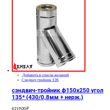
quantity
Добавить в список желаний
Сэндвич тройник 135
сэндвич-тройник ф150х250 угол
135* (430/0,8мм + нерж.)
6159,00
₽