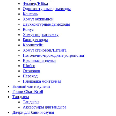
Фланец/Юбка
Одноконтурные дымоходы
Консоль
Хомут обжимной
Двухконтурные дымоходы
Конус
Хомут под растяжку
Баки для воды
Кронштейн
Хомут стеновой/Штанга
Потолочно-проходные устройства
Крышная разделка
Шибер
Оголовок
Переход
Площадка монтажная
Банный чан и купели
Грили Char-Broil
Тандыры
Тандыры
Аксессуары для тандыра
Двери для бани и сауны