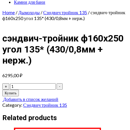
Камни для бани
Home
/
Дымоходы
/
Сэндвич тройник 135
/ сэндвич-тройник
ф160х250 угол 135* (430/0,8мм + нерж.)
сэндвич-тройник ф160х250
угол 135* (430/0,8мм +
нерж.)
6295,00
₽
сэндвич-
+
-
тройник
Купить
ф160х250
Добавить в список желаний
угол
Category:
Сэндвич тройник 135
135*
(430/0,8мм
Related products
+
нерж.)