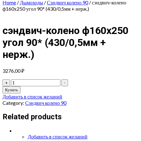
Home
/
Дымоходы
/
Сэндвич колено 90
/ сэндвич-колено
ф160х250 угол 90* (430/0,5мм + нерж.)
сэндвич-колено ф160х250
угол 90* (430/0,5мм +
нерж.)
3276,00
₽
сэндвич-
+
-
колено
Купить
ф160х250
Добавить в список желаний
угол
Category:
Сэндвич колено 90
90*
(430/0,5мм
Related products
+
нерж.)
quantity
Добавить в список желаний