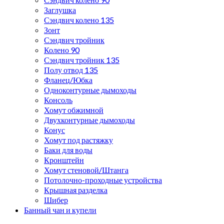
Заглушка
Сэндвич колено 135
Зонт
Сэндвич тройник
Колено 90
Сэндвич тройник 135
Полу отвод 135
Фланец/Юбка
Одноконтурные дымоходы
Консоль
Хомут обжимной
Двухконтурные дымоходы
Конус
Хомут под растяжку
Баки для воды
Кронштейн
Хомут стеновой/Штанга
Потолочно-проходные устройства
Крышная разделка
Шибер
Банный чан и купели