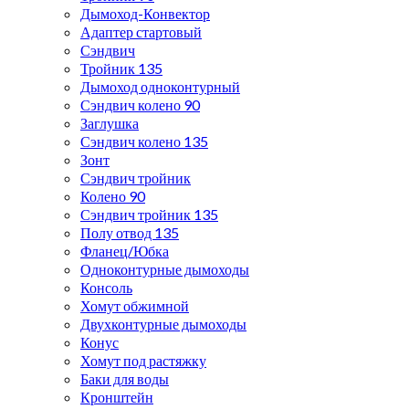
Дымоход-Конвектор
Адаптер стартовый
Сэндвич
Тройник 135
Дымоход одноконтурный
Сэндвич колено 90
Заглушка
Сэндвич колено 135
Зонт
Сэндвич тройник
Колено 90
Сэндвич тройник 135
Полу отвод 135
Фланец/Юбка
Одноконтурные дымоходы
Консоль
Хомут обжимной
Двухконтурные дымоходы
Конус
Хомут под растяжку
Баки для воды
Кронштейн