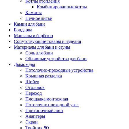
Котлы отопления
Комбинированные котлы
Камины
Печное литье
Камни для бани
Бондарка
Мангалы и барбекю
Сопутствующие товары и изделия
Материалы для бани и сауны
Соль для бани
Обливные устройства для бани
Дымоходы
Потолочно-проходные устройства
Крышная разделка
Шибер
Оголовок
Переход
Площадка монтажная
Потолочно проходной узел
Притопочный лист
Адаптеры
Экран
Тройник 90