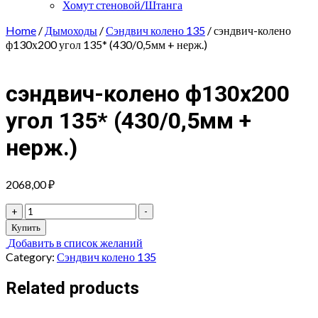
Хомут стеновой/Штанга
Home
/
Дымоходы
/
Сэндвич колено 135
/ сэндвич-колено
ф130х200 угол 135* (430/0,5мм + нерж.)
сэндвич-колено ф130х200
угол 135* (430/0,5мм +
нерж.)
2068,00
₽
сэндвич-
+
-
колено
Купить
ф130х200
Добавить в список желаний
угол
Category:
Сэндвич колено 135
135*
(430/0,5мм
Related products
+
нерж.)