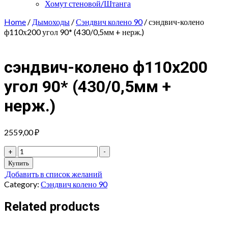
Хомут стеновой/Штанга
Home
/
Дымоходы
/
Сэндвич колено 90
/ сэндвич-колено
ф110х200 угол 90* (430/0,5мм + нерж.)
сэндвич-колено ф110х200
угол 90* (430/0,5мм +
нерж.)
2559,00
₽
сэндвич-
+
-
колено
Купить
ф110х200
Добавить в список желаний
угол
Category:
Сэндвич колено 90
90*
(430/0,5мм
Related products
+
нерж.)