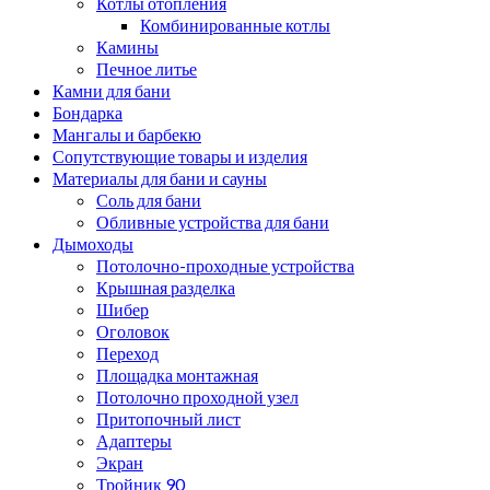
Котлы отопления
Комбинированные котлы
Камины
Печное литье
Камни для бани
Бондарка
Мангалы и барбекю
Сопутствующие товары и изделия
Материалы для бани и сауны
Соль для бани
Обливные устройства для бани
Дымоходы
Потолочно-проходные устройства
Крышная разделка
Шибер
Оголовок
Переход
Площадка монтажная
Потолочно проходной узел
Притопочный лист
Адаптеры
Экран
Тройник 90