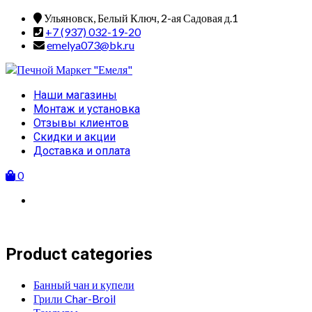
Skip
Ульяновск, Белый Ключ, 2-ая Садовая д.1
to
+7 (937) 032-19-20
content
emelya073@bk.ru
Primary
Наши магазины
Menu
Монтаж и установка
Отзывы клиентов
Скидки и акции
Доставка и оплата
0
Product categories
Банный чан и купели
Грили Char-Broil