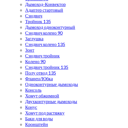
Дымоход-Конвектор
Адаптер стартовый
Сэндвич
Тройник 135
Дымоход одноконтурный
Сэндвич колено 90
Заглушка
Сэндвич колено 135
Зонт
Сэндвич тройник
Колено 90
Сэндвич тройник 135
Полу отвод 135
Фланец/Юбка
Одноконтурные дымоходы
Консоль
Хомут обжимной
Двухконтурные дымоходы
Конус
Хомут под растяжку
Баки для воды
Кронштейн