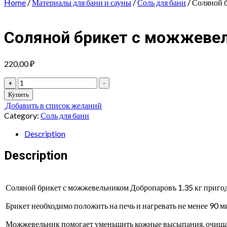
Home
/
Материалы для бани и сауны
/
Соль для бани
/ Соляной 
Соляной брикет с можжевел
220,00
₽
Соляной
+
-
брикет
Купить
с
Добавить в список желаний
можжевельником,
Category:
Соль для бани
1,35
кг
Description
"Добропаровъ"
quantity
Description
Соляной брикет с можжевельником Добропаровъ 1.35 кг пригоди
Брикет необходимо положить на печь и нагревать не менее 90 м
Можжевельник помогает уменьшить кожные высыпания, очищает