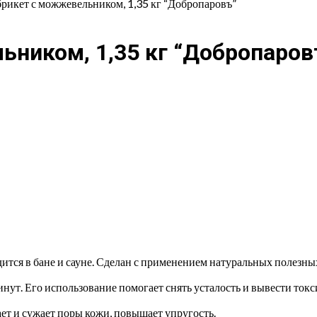
брикет с можжевельником, 1,35 кг “Добропаровъ”
ьником, 1,35 кг “Добропаров
тся в бане и сауне. Сделан с применением натуральных полезных
инут. Его использование помогает снять усталость и вывести токс
 и сужает поры кожи, повышает упругость.