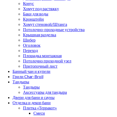
Конус
Хомут под растяжку
Баки для воды
Кронштейн
Хомут стеновой/Штанга
Потолочно-проходные устройства
Крышная разделка
Шибер
Оголовок
Переход
Площадка монтажная
Потолочно проходной узел
Притопочный лист
Банный чан и купели
Грили Char-Broil
Тандыры
Тандыры
Аксессуары для тандыра
Двери для бани и сауны
Отделка и декор бани
Плитка «Терракот»
Смеси