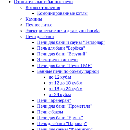
Отопительные и банные печи
Котлы отопления
Комбинированные котлы
Камины
Печное литье
Электрические печи для сауны harvia
Печи для бани
Печи для бани и сауны "Теплодар"
Печь для бани "Берёзка"
Печи для бани "Везувий"
Электрические печи
Печи для бани "Печи TMF"
Банные печи по объему парной
до 12 куб.м
от 12 до 18 куб.м
от 18 до 24 куб.м
от 24 куб.м
Печи "Бренеран"
Печи для бани "Прометалл"
Печи с баком
Печи для бани "Ермак"
Печь для бани "Паровар"
Печи для сауны "Ферингер"