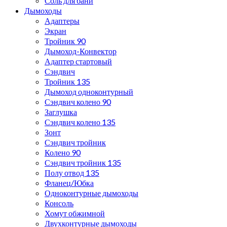
Соль для бани
Дымоходы
Адаптеры
Экран
Тройник 90
Дымоход-Конвектор
Адаптер стартовый
Сэндвич
Тройник 135
Дымоход одноконтурный
Сэндвич колено 90
Заглушка
Сэндвич колено 135
Зонт
Сэндвич тройник
Колено 90
Сэндвич тройник 135
Полу отвод 135
Фланец/Юбка
Одноконтурные дымоходы
Консоль
Хомут обжимной
Двухконтурные дымоходы