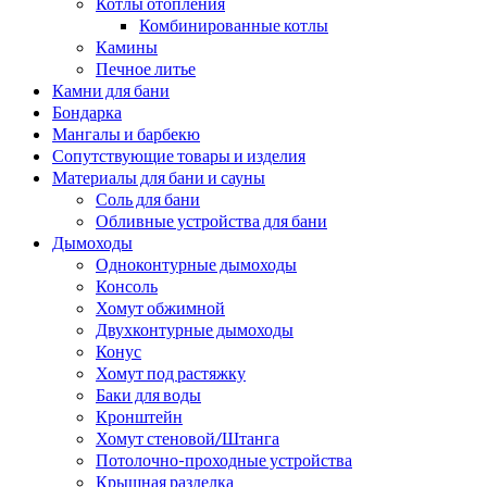
Котлы отопления
Комбинированные котлы
Камины
Печное литье
Камни для бани
Бондарка
Мангалы и барбекю
Сопутствующие товары и изделия
Материалы для бани и сауны
Соль для бани
Обливные устройства для бани
Дымоходы
Одноконтурные дымоходы
Консоль
Хомут обжимной
Двухконтурные дымоходы
Конус
Хомут под растяжку
Баки для воды
Кронштейн
Хомут стеновой/Штанга
Потолочно-проходные устройства
Крышная разделка