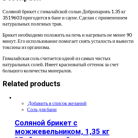
"Добропаровъ"
quantity
Соляной брикет с гималайской солью Добропаровъ 1.35 кг
3519603 пригодится в бане и сауне. Сделан с применением
натуральных полезных трав.
Брикет необходимо положить на печь и нагревать не менее 90
минут. Его использование помогает снять усталость и вывести
токсины из организма.
Гималайская соль считается одной из самых чистых
натуральных солей. Имеет красноватый оттенок за счет
большого количества минералов.
Related products
Добавить в список желаний
Соль для бани
Соляной брикет с
можжевельником, 1,35 кг