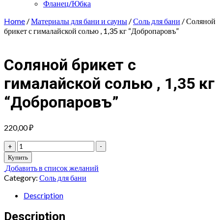
Фланец/Юбка
Home
/
Материалы для бани и сауны
/
Соль для бани
/ Соляной
брикет с гималайской солью , 1,35 кг “Добропаровъ”
Соляной брикет с
гималайской солью , 1,35 кг
“Добропаровъ”
220,00
₽
Соляной
+
-
брикет
Купить
с
Добавить в список желаний
гималайской
Category:
Соль для бани
солью
,
Description
1,35
кг
Description