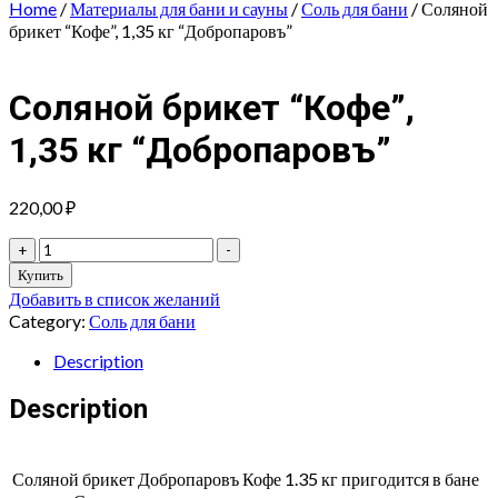
Home
/
Материалы для бани и сауны
/
Соль для бани
/ Соляной
брикет “Кофе”, 1,35 кг “Добропаровъ”
Соляной брикет “Кофе”,
1,35 кг “Добропаровъ”
220,00
₽
Соляной
+
-
брикет
Купить
"Кофе",
Добавить в список желаний
1,35
Category:
Соль для бани
кг
"Добропаровъ"
Description
quantity
Description
Соляной брикет Добропаровъ Кофе 1.35 кг пригодится в бане