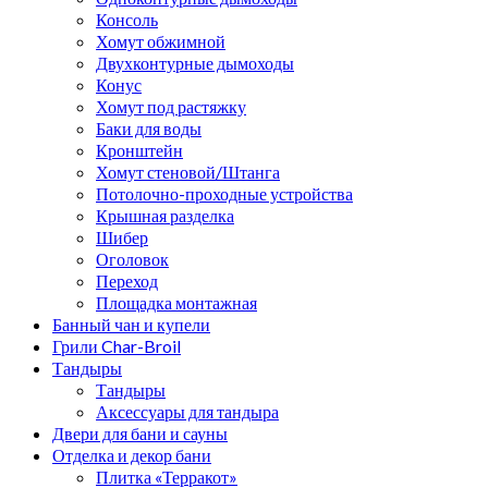
Консоль
Хомут обжимной
Двухконтурные дымоходы
Конус
Хомут под растяжку
Баки для воды
Кронштейн
Хомут стеновой/Штанга
Потолочно-проходные устройства
Крышная разделка
Шибер
Оголовок
Переход
Площадка монтажная
Банный чан и купели
Грили Char-Broil
Тандыры
Тандыры
Аксессуары для тандыра
Двери для бани и сауны
Отделка и декор бани
Плитка «Терракот»