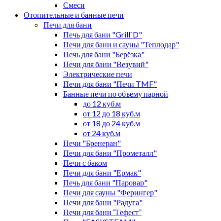
Смеси
Отопительные и банные печи
Печи для бани
Печь для бани "Grill`D"
Печи для бани и сауны "Теплодар"
Печь для бани "Берёзка"
Печи для бани "Везувий"
Электрические печи
Печи для бани "Печи TMF"
Банные печи по объему парной
до 12 куб.м
от 12 до 18 куб.м
от 18 до 24 куб.м
от 24 куб.м
Печи "Бренеран"
Печи для бани "Прометалл"
Печи с баком
Печи для бани "Ермак"
Печь для бани "Паровар"
Печи для сауны "Ферингер"
Печи для бани "Радуга"
Печи для бани “Гефест”