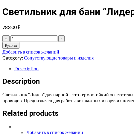
Светильник для бани “Лиде
783,00
₽
Светильник
+
-
для
Купить
бани
Добавить в список желаний
"Лидер"
Category:
Сопутствующие товары и изделия
SL001
прямой
Description
quantity
Description
Светильник “Лидер” для парной – это термостойкий осветитель
проводов. Предназначен для работы во влажных и горячих поме
Related products
Добавить в список желаний