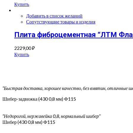
Купить
Добавить в список желаний
Сопутствующие товары и изделия
Плита фиброцементная “ЛТМ Флам
2229,00
₽
Купить
“Быстрая доставка, хорошее качество, без вмятин, отличные ш
Шибер-задвижка (430 0,8 мм) Ф115
“Недорогой, нержавейка 0,8, нормальный шибер”
Шибер (430 0,8 мм) Ф115