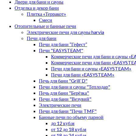
Двери для бани и сауны
Отделка и декор бани
Плитка «Терракот»
Смеси
Отопительные и банные печи
Электрические печи для сауны harvia
Печи для бани
Печи для бани “Гефест”
Печи "EASYSTEAM"
Коммерческие печи для бани и сауны 
Коммерческие печи для бани «EASYST
Печи для бани и сауны «EASYSTEAM»
Печи для бани «EASYSTEAM»
Печь для бани "Grill`D"
Печи для бани и сауны "Теплодар"
Печь для бани "Берёзка"
Печи для бани "Везувий"
Электрические печи
Печи для бани "Печи TMF"
Банные печи по объему парной
до 12 куб.м
от 12 до 18 куб.м
от 18 до 24 куб.м