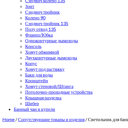
Сэндвич колено 135
Зонт
Сэндвич тройник
Колено 90
Сэндвич тройник 135
Полу отвод 135
Фланец/Юбка
Одноконтурные дымоходы
Консоль
Хомут обжимной
Двухконтурные дымоходы
Конус
Хомут под растяжку
Баки для воды
Кронштейн
Хомут стеновой/Штанга
Потолочно-проходные устройства
Крышная разделка
Шибер
Банный чан и купели
Home
/
Сопутствующие товары и изделия
/ Светильник для бан