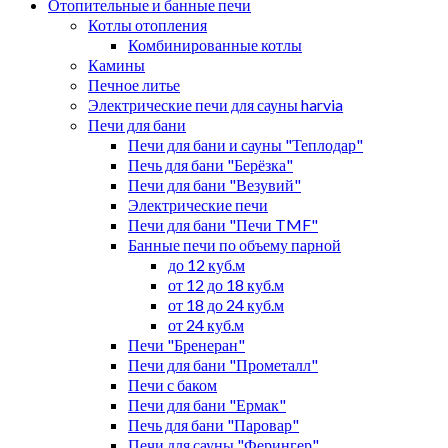
Отопительные и банные печи
Котлы отопления
Комбинированные котлы
Камины
Печное литье
Электрические печи для сауны harvia
Печи для бани
Печи для бани и сауны "Теплодар"
Печь для бани "Берёзка"
Печи для бани "Везувий"
Электрические печи
Печи для бани "Печи TMF"
Банные печи по объему парной
до 12 куб.м
от 12 до 18 куб.м
от 18 до 24 куб.м
от 24 куб.м
Печи "Бренеран"
Печи для бани "Прометалл"
Печи с баком
Печи для бани "Ермак"
Печь для бани "Паровар"
Печи для сауны "Ферингер"