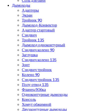
Соль для бани
Дымоходы
Адаптеры
Экран
Тройник 90
Дымоход-Конвектор
Адаптер стартовый
Сэндвич
Тройник 135
Дымоход одноконтурный
Сэндвич колено 90
Заглушка
Сэндвич колено 135
Зонт
Сэндвич тройник
Колено 90
Сэндвич тройник 135
Полу отвод 135
Фланец/Юбка
Одноконтурные дымоходы
Консоль
Хомут обжимной
Двухконтурные дымоходы