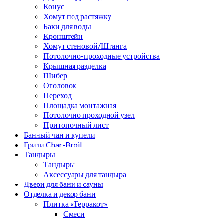
Конус
Хомут под растяжку
Баки для воды
Кронштейн
Хомут стеновой/Штанга
Потолочно-проходные устройства
Крышная разделка
Шибер
Оголовок
Переход
Площадка монтажная
Потолочно проходной узел
Притопочный лист
Банный чан и купели
Грили Char-Broil
Тандыры
Тандыры
Аксессуары для тандыра
Двери для бани и сауны
Отделка и декор бани
Плитка «Терракот»
Смеси