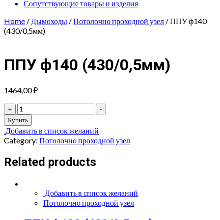
Сопутствующие товары и изделия
Home
/
Дымоходы
/
Потолочно проходной узел
/ ППУ ф140
(430/0,5мм)
ППУ ф140 (430/0,5мм)
1464,00
₽
ППУ
+
-
ф140
Купить
(430/0,5мм)
Добавить в список желаний
quantity
Category:
Потолочно проходной узел
Related products
Добавить в список желаний
Потолочно проходной узел