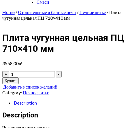
Смеси
Home
/
Отопительные и банные печи
/
Печное литье
/ Плита
чугунная цельная ПЦ 710×410 мм
Плита чугунная цельная ПЦ
710×410 мм
3558,00
₽
Плита
+
-
чугунная
Купить
цельная
Добавить в список желаний
ПЦ
Category:
Печное литье
710x410
мм
Description
quantity
Description
Чугунная плита цельная.