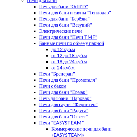
Печи для бани
Печь для бани "Grill`D"
Печи для бани и сауны "Теплодар"
Печь для бани "Берёзка"
Печи для бани "Везувий"
Электрические печи
Печи для бани "Печи TMF"
Банные печи по объему парной
до 12 куб.м
от 12 до 18 куб.м
от 18 до 24 куб.м
от 24 куб.м
Печи "Бренеран"
Печи для бани "Прометалл"
Печи с баком
Печи для бани "Ермак"
Печь для бани "Паровар"
Печи для сауны "Ферингер"
Печи для бани "Радуга"
Печи для бани “Гефест”
Печи "EASYSTEAM"
Коммерческие печи для бани
«EASYSTEAM»