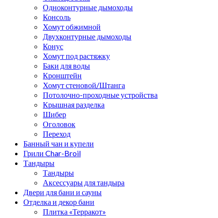
Одноконтурные дымоходы
Консоль
Хомут обжимной
Двухконтурные дымоходы
Конус
Хомут под растяжку
Баки для воды
Кронштейн
Хомут стеновой/Штанга
Потолочно-проходные устройства
Крышная разделка
Шибер
Оголовок
Переход
Банный чан и купели
Грили Char-Broil
Тандыры
Тандыры
Аксессуары для тандыра
Двери для бани и сауны
Отделка и декор бани
Плитка «Терракот»