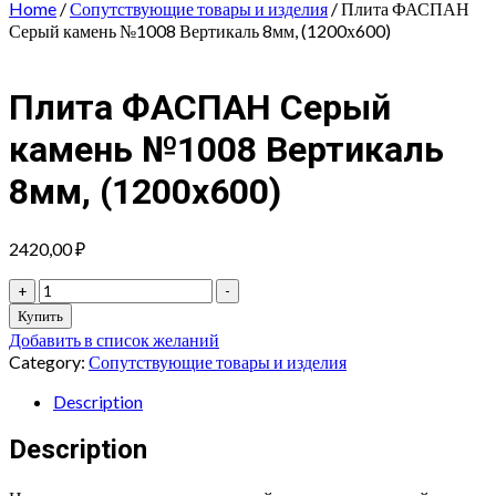
Home
/
Сопутствующие товары и изделия
/ Плита ФАСПАН
Серый камень №1008 Вертикаль 8мм, (1200х600)
Плита ФАСПАН Серый
камень №1008 Вертикаль
8мм, (1200х600)
2420,00
₽
Плита
+
-
ФАСПАН
Купить
Серый
Добавить в список желаний
камень
Category:
Сопутствующие товары и изделия
№1008
Вертикаль
Description
8мм,
(1200х600)
Description
quantity