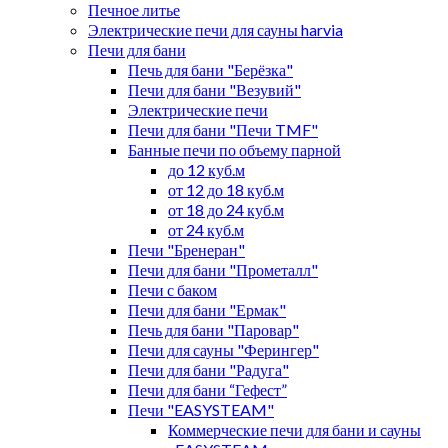
Печное литье
Электрические печи для сауны harvia
Печи для бани
Печь для бани "Берёзка"
Печи для бани "Везувий"
Электрические печи
Печи для бани "Печи TMF"
Банные печи по объему парной
до 12 куб.м
от 12 до 18 куб.м
от 18 до 24 куб.м
от 24 куб.м
Печи "Бренеран"
Печи для бани "Прометалл"
Печи с баком
Печи для бани "Ермак"
Печь для бани "Паровар"
Печи для сауны "Ферингер"
Печи для бани "Радуга"
Печи для бани “Гефест”
Печи "EASYSTEAM"
Коммерческие печи для бани и сауны