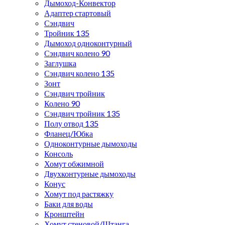
Дымоход-Конвектор
Адаптер стартовый
Сэндвич
Тройник 135
Дымоход одноконтурный
Сэндвич колено 90
Заглушка
Сэндвич колено 135
Зонт
Сэндвич тройник
Колено 90
Сэндвич тройник 135
Полу отвод 135
Фланец/Юбка
Одноконтурные дымоходы
Консоль
Хомут обжимной
Двухконтурные дымоходы
Конус
Хомут под растяжку
Баки для воды
Кронштейн
Хомут стеновой/Штанга