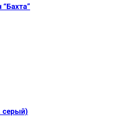
 “Бахта”
 серый)