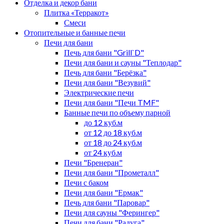
Отделка и декор бани
Плитка «Терракот»
Смеси
Отопительные и банные печи
Печи для бани
Печь для бани "Grill`D"
Печи для бани и сауны "Теплодар"
Печь для бани "Берёзка"
Печи для бани "Везувий"
Электрические печи
Печи для бани "Печи TMF"
Банные печи по объему парной
до 12 куб.м
от 12 до 18 куб.м
от 18 до 24 куб.м
от 24 куб.м
Печи "Бренеран"
Печи для бани "Прометалл"
Печи с баком
Печи для бани "Ермак"
Печь для бани "Паровар"
Печи для сауны "Ферингер"
Печи для бани "Радуга"