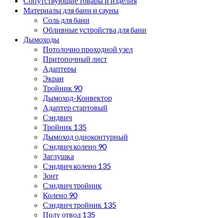
Сопутствующие товары и изделия
Материалы для бани и сауны
Соль для бани
Обливные устройства для бани
Дымоходы
Потолочно проходной узел
Притопочный лист
Адаптеры
Экран
Тройник 90
Дымоход-Конвектор
Адаптер стартовый
Сэндвич
Тройник 135
Дымоход одноконтурный
Сэндвич колено 90
Заглушка
Сэндвич колено 135
Зонт
Сэндвич тройник
Колено 90
Сэндвич тройник 135
Полу отвод 135