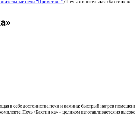
опительные печи "Прометалл"
/ Печь отопительная «Бахтинка»
ка»
я в себе достоинства печи и камина: быстрый нагрев помещения,
комплекте. Печь «Бахтин ка» – целиком изготавлива­ется из высо