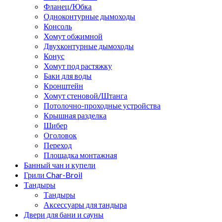
Фланец/Юбка
Одноконтурные дымоходы
Консоль
Хомут обжимной
Двухконтурные дымоходы
Конус
Хомут под растяжку
Баки для воды
Кронштейн
Хомут стеновой/Штанга
Потолочно-проходные устройства
Крышная разделка
Шибер
Оголовок
Переход
Площадка монтажная
Банный чан и купели
Грили Char-Broil
Тандыры
Тандыры
Аксессуары для тандыра
Двери для бани и сауны