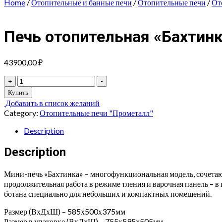
Home
/
Отопительные и банные печи
/
Отопительные печи
/
От
Печь отопительная «Бахтин
43900,00
₽
Печь
+
-
отопительная
Купить
«Бахтинка»
Добавить в список желаний
quantity
Category:
Отопительные печи "Прометалл"
Description
Description
Мини-печь «Бахтинка» – многофункциональная модель, сочетающа
продолжительная работа в режиме тления и варочная панель – в 
ботана специально для небольших и компактных помещений.
Размер (ВхДхШ) – 585х500х375мм
Размер в упаковке (ВхДхШ) – 755х595х505мм