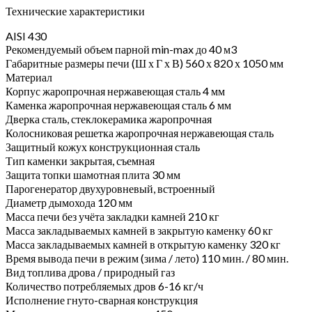
Технические характеристики
AISI 430
Рекомендуемый объем парной min-max до 40 м3
Габаритные размеры печи (Ш х Г х В) 560 х 820 х 1050 мм
Материал
Корпус жаропрочная нержавеющая сталь 4 мм
Каменка жаропрочная нержавеющая сталь 6 мм
Дверка сталь, стеклокерамика жаропрочная
Колосниковая решетка жаропрочная нержавеющая сталь
Защитный кожух конструкционная сталь
Тип каменки закрытая, съемная
Защита топки шамотная плита 30 мм
Парогенератор двухуровневый, встроенный
Диаметр дымохода 120 мм
Масса печи без учёта закладки камней 210 кг
Масса закладываемых камней в закрытую каменку 60 кг
Масса закладываемых камней в открытую каменку 320 кг
Время вывода печи в режим (зима / лето) 110 мин. / 80 мин.
Вид топлива дрова / природный газ
Количество потребляемых дров 6-16 кг/ч
Исполнение гнуто-сварная конструкция