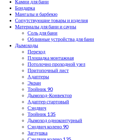
Камни для бани
Бондарка
Мангалы и барбекю
Сопутствующие товары и изделия
Материалы для бани и сауны
Соль для бани
Обливные устройства для бани
Дымоходы
Переход
Площадка монтажная
Потолочно проходной узел
Притопочный лист
Адаптеры
Экран
Тройник 90
Дымоход-Конвектор
Адаптер стартовый
Сэндвич
Тройник 135
Дымоход одноконтурный
Сэндвич колено 90
Заглушка
Сэндвич колено 135