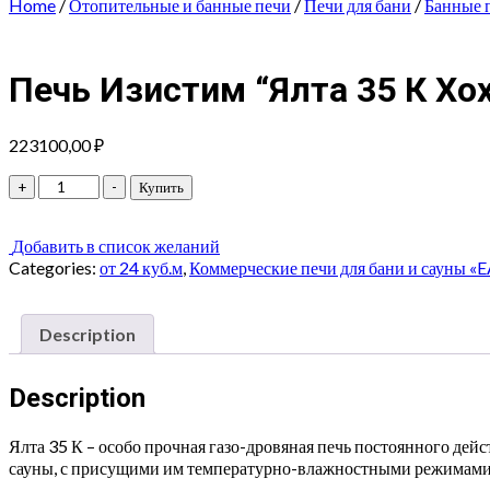
Home
/
Отопительные и банные печи
/
Печи для бани
/
Банные 
Печь Изистим “Ялта 35 К Хо
223100,00
₽
Печь
+
-
Купить
Изистим
"Ялта
Добавить в список желаний
35
Categories:
от 24 куб.м
,
Коммерческие печи для бани и сауны
К
Хохлома"
quantity
Description
Description
Ялта 35 К – особо прочная газо-дровяная печь постоянного дей
сауны, с присущими им температурно-влажностными режимами.