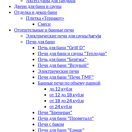
Аксессуары для тандыра
Двери для бани и сауны
Отделка и декор бани
Плитка «Терракот»
Смеси
Отопительные и банные печи
Электрические печи для сауны harvia
Печи для бани
Печь для бани "Grill`D"
Печи для бани и сауны "Теплодар"
Печь для бани "Берёзка"
Печи для бани "Везувий"
Электрические печи
Печи для бани "Печи TMF"
Банные печи по объему парной
до 12 куб.м
от 12 до 18 куб.м
от 18 до 24 куб.м
от 24 куб.м
Печи "Бренеран"
Печи для бани "Прометалл"
Печи с баком
Печи для бани "Ермак"