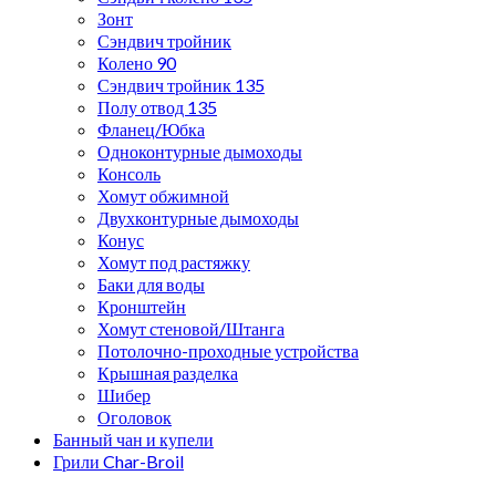
Зонт
Сэндвич тройник
Колено 90
Сэндвич тройник 135
Полу отвод 135
Фланец/Юбка
Одноконтурные дымоходы
Консоль
Хомут обжимной
Двухконтурные дымоходы
Конус
Хомут под растяжку
Баки для воды
Кронштейн
Хомут стеновой/Штанга
Потолочно-проходные устройства
Крышная разделка
Шибер
Оголовок
Банный чан и купели
Грили Char-Broil