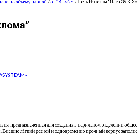
печи по объему парной
/
от 24 куб.м
/ Печь Изистим “Ялта 35 К Х
хлома”
 «EASYSTEAM»
ствия, предназначенная для создания в парильном отделении обще
 Внешне лёгкий резной и одновременно прочный корпус заполн