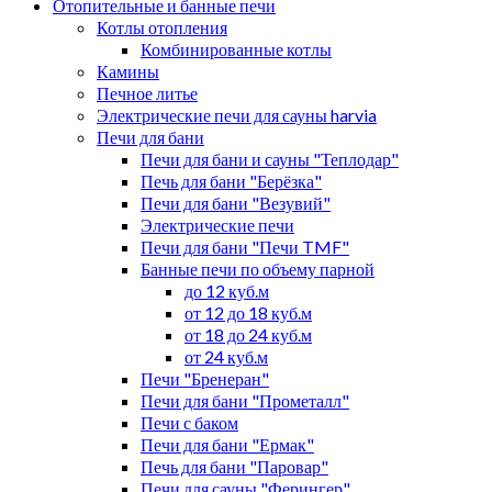
Отопительные и банные печи
Котлы отопления
Комбинированные котлы
Камины
Печное литье
Электрические печи для сауны harvia
Печи для бани
Печи для бани и сауны "Теплодар"
Печь для бани "Берёзка"
Печи для бани "Везувий"
Электрические печи
Печи для бани "Печи TMF"
Банные печи по объему парной
до 12 куб.м
от 12 до 18 куб.м
от 18 до 24 куб.м
от 24 куб.м
Печи "Бренеран"
Печи для бани "Прометалл"
Печи с баком
Печи для бани "Ермак"
Печь для бани "Паровар"
Печи для сауны "Ферингер"