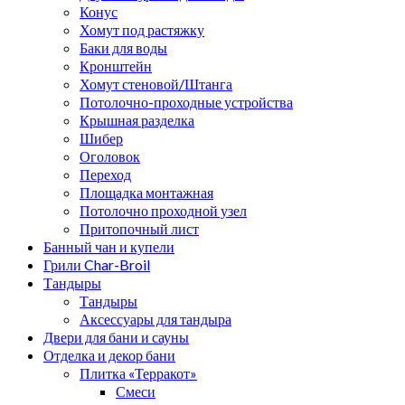
Конус
Хомут под растяжку
Баки для воды
Кронштейн
Хомут стеновой/Штанга
Потолочно-проходные устройства
Крышная разделка
Шибер
Оголовок
Переход
Площадка монтажная
Потолочно проходной узел
Притопочный лист
Банный чан и купели
Грили Char-Broil
Тандыры
Тандыры
Аксессуары для тандыра
Двери для бани и сауны
Отделка и декор бани
Плитка «Терракот»
Смеси