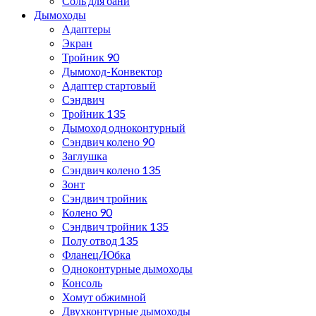
Соль для бани
Дымоходы
Адаптеры
Экран
Тройник 90
Дымоход-Конвектор
Адаптер стартовый
Сэндвич
Тройник 135
Дымоход одноконтурный
Сэндвич колено 90
Заглушка
Сэндвич колено 135
Зонт
Сэндвич тройник
Колено 90
Сэндвич тройник 135
Полу отвод 135
Фланец/Юбка
Одноконтурные дымоходы
Консоль
Хомут обжимной
Двухконтурные дымоходы