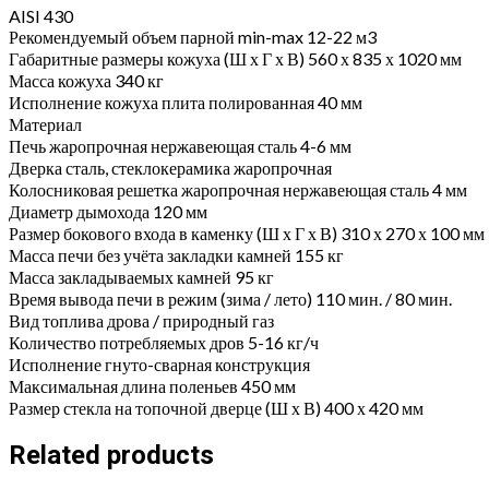
AISI 430
Рекомендуемый объем парной min-max 12-22 м3
Габаритные размеры кожуха (Ш х Г х В) 560 х 835 х 1020 мм
Масса кожуха 340 кг
Исполнение кожуха плита полированная 40 мм
Материал
Печь жаропрочная нержавеющая сталь 4-6 мм
Дверка сталь, стеклокерамика жаропрочная
Колосниковая решетка жаропрочная нержавеющая сталь 4 мм
Диаметр дымохода 120 мм
Размер бокового входа в каменку (Ш х Г х В) 310 х 270 х 100 мм
Масса печи без учёта закладки камней 155 кг
Масса закладываемых камней 95 кг
Время вывода печи в режим (зима / лето) 110 мин. / 80 мин.
Вид топлива дрова / природный газ
Количество потребляемых дров 5-16 кг/ч
Исполнение гнуто-сварная конструкция
Максимальная длина поленьев 450 мм
Размер стекла на топочной дверце (Ш х В) 400 х 420 мм
Related products