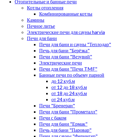
Отопительные и банные печи
Котлы отопления
Комбинированные котлы
Камины
Печное литье
Электрические печи для сауны harvia
Печи для бани
Печи для бани и сауны "Теплодар"
Печь для бани "Берёзка"
Печи для бани "Везувий"
Электрические печи
Печи для бани "Печи TMF"
Банные печи по объему парной
до 12 куб.м
от 12 до 18 куб.м
от 18 до 24 куб.м
от 24 куб.м
Печи "Бренеран"
Печи для бани "Прометалл"
Печи с баком
Печи для бани "Ермак"
Печь для бани "Паровар"
Печи для сауны "Ферингер"