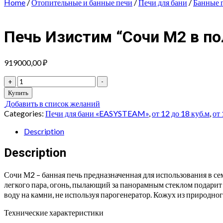
Home
/
Отопительные и банные печи
/
Печи для бани
/
Банные 
Печь Изистим “Сочи М2 в п
919000,00
₽
Печь
+
-
Изистим
Купить
"Сочи
Добавить в список желаний
М2
Categories:
Печи для бани «EASYSTEAM»
,
от 12 до 18 куб.м
,
от 
в
полноценном
Description
кожухе
с
Description
открытым
верхом
Сочи М2 – банная печь предназначенная для использования в се
Жадеит"
легкого пара, огонь, пылающий за панорамным стеклом подарит 
quantity
воду на камни, не используя парогенератор. Кожух из природног
Технические характеристики