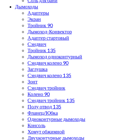
Соль для бани
Дымоходы
Адаптеры
Экран
Тройник 90
Дымоход-Конвектор
Адаптер стартовый
Сэндвич
Тройник 135
Дымоход одноконтурный
Сэндвич колено 90
Заглушка
Сэндвич колено 135
Зонт
Сэндвич тройник
Колено 90
Сэндвич тройник 135
Полу отвод 135
Фланец/Юбка
Одноконтурные дымоходы
Консоль
Хомут обжимной
Двухконтурные дымоходы