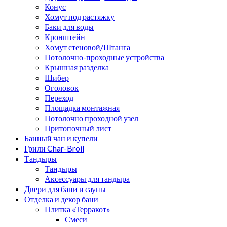
Конус
Хомут под растяжку
Баки для воды
Кронштейн
Хомут стеновой/Штанга
Потолочно-проходные устройства
Крышная разделка
Шибер
Оголовок
Переход
Площадка монтажная
Потолочно проходной узел
Притопочный лист
Банный чан и купели
Грили Char-Broil
Тандыры
Тандыры
Аксессуары для тандыра
Двери для бани и сауны
Отделка и декор бани
Плитка «Терракот»
Смеси