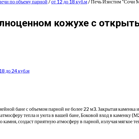
печи по объему парной
/
от 12 до 18 куб.м
/ Печь Изистим “Сочи 
олноценном кожухе с откры
18 до 24 куб.м
мейной бане с объемом парной не более 22 м3. Закрытая каменка
атмосферу тепла и уюта в вашей бане, Боковой вход в каменку (М
о камня, создаст приятную атмосферу в парной, излучая мягкое те