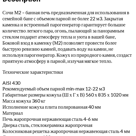
Сочи М2 – банная печь предназначенная для использования в
семейной бане с объемом парной не более 22 м3. Закрытая
каменка и встроенный парогенератор гарантирует большое
количество легкого пара, огонь, пылающий за панорамным
стеклом подарит атмосферу тепла и уюта в вашей бане,
Боковой вход в каменку (М2) позволяет провести более
быструю ревизию камней, подавать воду на камни, не
используя парогенератор. Кожух из природного камня, создаст
приятную атмосферу в парной, излучая мягкое тепло.
Технические характеристики
AISI 430
Рекомендуемый объем парной min-max 12-22 м3
Габаритные размеры кожуха (Ш х Г х В) 560 х 835 х 1020 мм
Масса кожуха 360 кг
Исполнение кожуха плита полированная 40 мм
Материал
Печь жаропрочная нержавеющая сталь 4-6 мм
Дверка сталь, стеклокерамика жаропрочная
Колосниковая решетка жаропрочная нержавеющая сталь 4 мм