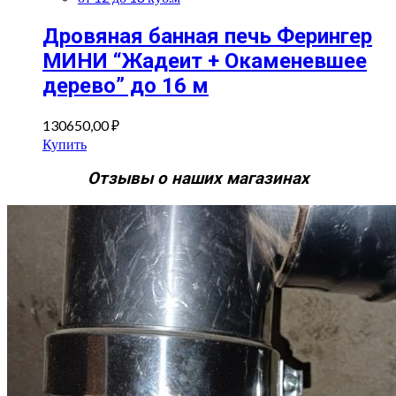
Дровяная банная печь Ферингер
МИНИ “Жадеит + Окаменевшее
дерево” до 16 м
130650,00
₽
Купить
Отзывы о наших магазинах