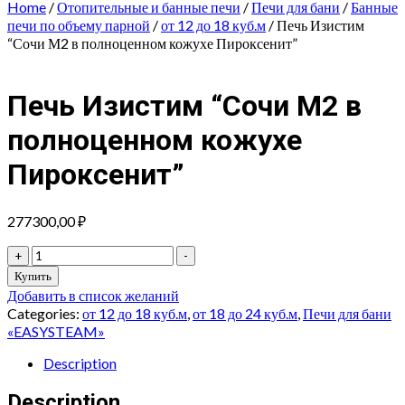
Home
/
Отопительные и банные печи
/
Печи для бани
/
Банные
печи по объему парной
/
от 12 до 18 куб.м
/ Печь Изистим
“Сочи М2 в полноценном кожухе Пироксенит”
Печь Изистим “Сочи М2 в
полноценном кожухе
Пироксенит”
277300,00
₽
Печь
+
-
Изистим
Купить
"Сочи
Добавить в список желаний
М2
Categories:
от 12 до 18 куб.м
,
от 18 до 24 куб.м
,
Печи для бани
в
«EASYSTEAM»
полноценном
кожухе
Description
Пироксенит"
Description
quantity