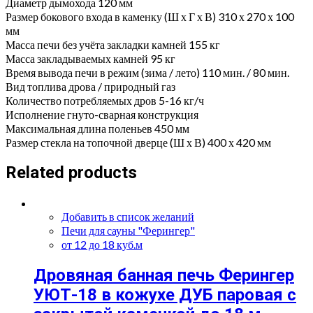
Диаметр дымохода 120 мм
Размер бокового входа в каменку (Ш х Г х В) 310 х 270 х 100
мм
Масса печи без учёта закладки камней 155 кг
Масса закладываемых камней 95 кг
Время вывода печи в режим (зима / лето) 110 мин. / 80 мин.
Вид топлива дрова / природный газ
Количество потребляемых дров 5-16 кг/ч
Исполнение гнуто-сварная конструкция
Максимальная длина поленьев 450 мм
Размер стекла на топочной дверце (Ш х В) 400 х 420 мм
Related products
Добавить в список желаний
Печи для сауны "Ферингер"
от 12 до 18 куб.м
Дровяная банная печь Ферингер
УЮТ-18 в кожухе ДУБ паровая с