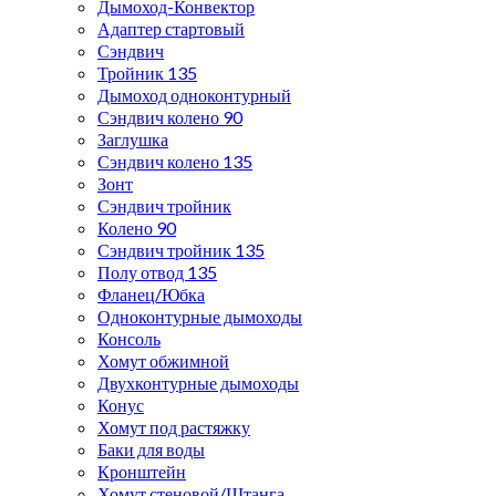
Дымоход-Конвектор
Адаптер стартовый
Сэндвич
Тройник 135
Дымоход одноконтурный
Сэндвич колено 90
Заглушка
Сэндвич колено 135
Зонт
Сэндвич тройник
Колено 90
Сэндвич тройник 135
Полу отвод 135
Фланец/Юбка
Одноконтурные дымоходы
Консоль
Хомут обжимной
Двухконтурные дымоходы
Конус
Хомут под растяжку
Баки для воды
Кронштейн
Хомут стеновой/Штанга