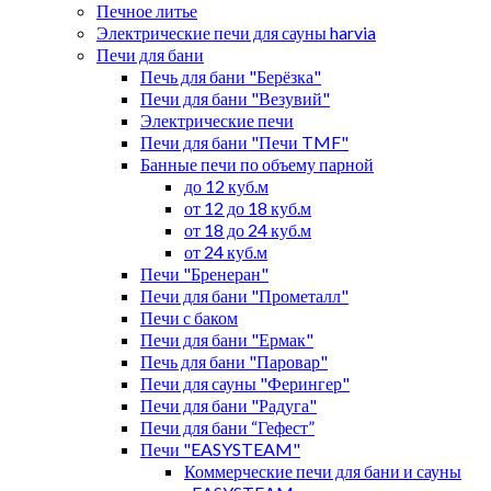
Печное литье
Электрические печи для сауны harvia
Печи для бани
Печь для бани "Берёзка"
Печи для бани "Везувий"
Электрические печи
Печи для бани "Печи TMF"
Банные печи по объему парной
до 12 куб.м
от 12 до 18 куб.м
от 18 до 24 куб.м
от 24 куб.м
Печи "Бренеран"
Печи для бани "Прометалл"
Печи с баком
Печи для бани "Ермак"
Печь для бани "Паровар"
Печи для сауны "Ферингер"
Печи для бани "Радуга"
Печи для бани “Гефест”
Печи "EASYSTEAM"
Коммерческие печи для бани и сауны