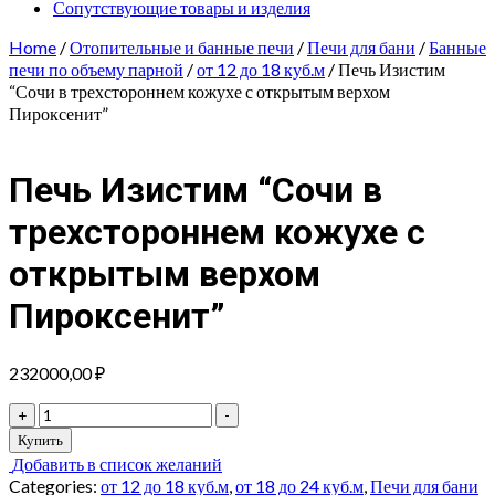
Сопутствующие товары и изделия
Home
/
Отопительные и банные печи
/
Печи для бани
/
Банные
печи по объему парной
/
от 12 до 18 куб.м
/ Печь Изистим
“Сочи в трехстороннем кожухе с открытым верхом
Пироксенит”
Печь Изистим “Сочи в
трехстороннем кожухе с
открытым верхом
Пироксенит”
232000,00
₽
Печь
+
-
Изистим
Купить
"Сочи
Добавить в список желаний
в
Categories:
от 12 до 18 куб.м
,
от 18 до 24 куб.м
,
Печи для бани