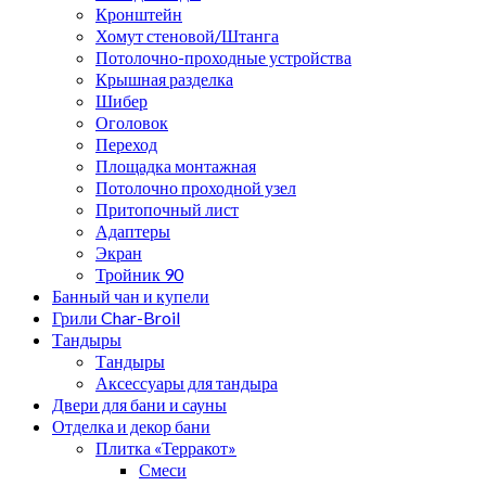
Кронштейн
Хомут стеновой/Штанга
Потолочно-проходные устройства
Крышная разделка
Шибер
Оголовок
Переход
Площадка монтажная
Потолочно проходной узел
Притопочный лист
Адаптеры
Экран
Тройник 90
Банный чан и купели
Грили Char-Broil
Тандыры
Тандыры
Аксессуары для тандыра
Двери для бани и сауны
Отделка и декор бани
Плитка «Терракот»
Смеси