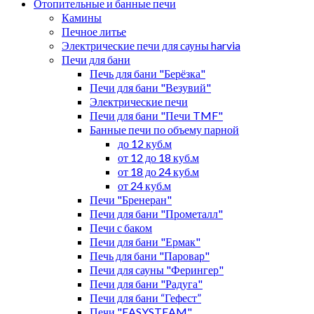
Отопительные и банные печи
Камины
Печное литье
Электрические печи для сауны harvia
Печи для бани
Печь для бани "Берёзка"
Печи для бани "Везувий"
Электрические печи
Печи для бани "Печи TMF"
Банные печи по объему парной
до 12 куб.м
от 12 до 18 куб.м
от 18 до 24 куб.м
от 24 куб.м
Печи "Бренеран"
Печи для бани "Прометалл"
Печи с баком
Печи для бани "Ермак"
Печь для бани "Паровар"
Печи для сауны "Ферингер"
Печи для бани "Радуга"
Печи для бани “Гефест”
Печи "EASYSTEAM"