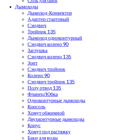
Соль для бани
Дымоходы
Дымоход-Конвектор
Адаптер стартовый
Сэндвич
Тройник 135
Дымоход одноконтурный
Сэндвич колено 90
Заглушка
Сэндвич колено 135
Зонт
Сэндвич тройник
Колено 90
Сэндвич тройник 135
Полу отвод 135
Фланец/Юбка
Одноконтурные дымоходы
Консоль
Хомут обжимной
Двухконтурные дымоходы
Конус
Хомут под растяжку
Баки для воды