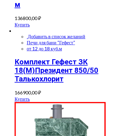
м
136800,00
₽
Купить
Добавить в список желаний
Печи для бани “Гефест”
от 12 до 18 куб.м
Комплект Гефест ЗК
18(М)Президент 850/50
Талькохлорит
166900,00
₽
Купить