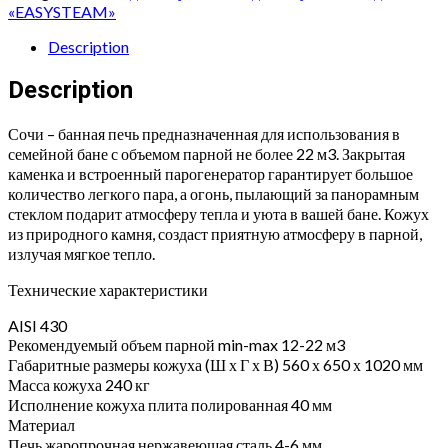
трехстороннем
«EASYSTEAM»
кожухе
с
Description
открытым
Description
верхом
Пироксенит"
quantity
Сочи – банная печь предназначенная для использования в
семейной бане с объемом парной не более 22 м3. Закрытая
каменка и встроенный парогенератор гарантирует большое
количество легкого пара, а огонь, пылающий за панорамным
стеклом подарит атмосферу тепла и уюта в вашей бане. Кожух
из природного камня, создаст приятную атмосферу в парной,
излучая мягкое тепло.
Технические характеристики
AISI 430
Рекомендуемый объем парной min-max 12-22 м3
Габаритные размеры кожуха (Ш х Г х В) 560 х 650 х 1020 мм
Масса кожуха 240 кг
Исполнение кожуха плита полированная 40 мм
Материал
Печь жаропрочная нержавеющая сталь 4-6 мм