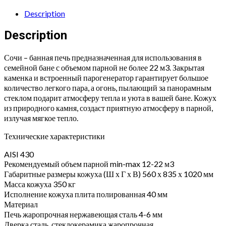
кожухе
с
Description
открытым
Description
верхом
Змеевик"
quantity
Сочи – банная печь предназначенная для использования в
семейной бане с объемом парной не более 22 м3. Закрытая
каменка и встроенный парогенератор гарантирует большое
количество легкого пара, а огонь, пылающий за панорамным
стеклом подарит атмосферу тепла и уюта в вашей бане. Кожух
из природного камня, создаст приятную атмосферу в парной,
излучая мягкое тепло.
Технические характеристики
AISI 430
Рекомендуемый объем парной min-max 12-22 м3
Габаритные размеры кожуха (Ш х Г х В) 560 х 835 х 1020 мм
Масса кожуха 350 кг
Исполнение кожуха плита полированная 40 мм
Материал
Печь жаропрочная нержавеющая сталь 4-6 мм
Дверка сталь, стеклокерамика жаропрочная