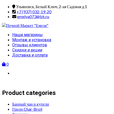
Skip
Ульяновск, Белый Ключ, 2-ая Садовая д.1
to
+7 (937) 032-19-20
content
emelya073@bk.ru
Primary
Наши магазины
Menu
Монтаж и установка
Отзывы клиентов
Скидки и акции
Доставка и оплата
0
Product categories
Банный чан и купели
Грили Char-Broil