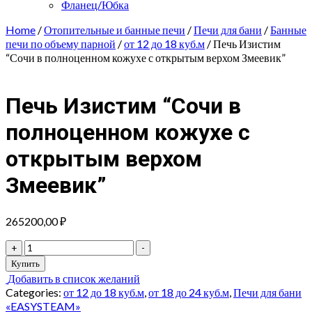
Фланец/Юбка
Home
/
Отопительные и банные печи
/
Печи для бани
/
Банные
печи по объему парной
/
от 12 до 18 куб.м
/ Печь Изистим
“Сочи в полноценном кожухе с открытым верхом Змеевик”
Печь Изистим “Сочи в
полноценном кожухе с
открытым верхом
Змеевик”
265200,00
₽
Печь
+
-
Изистим
Купить
"Сочи
Добавить в список желаний
в
Categories:
от 12 до 18 куб.м
,
от 18 до 24 куб.м
,
Печи для бани
полноценном
«EASYSTEAM»