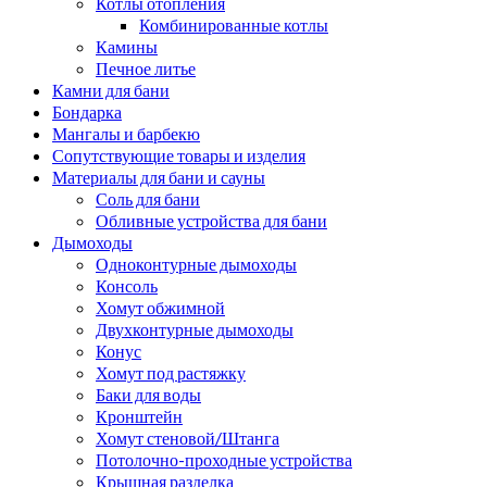
Котлы отопления
Комбинированные котлы
Камины
Печное литье
Камни для бани
Бондарка
Мангалы и барбекю
Сопутствующие товары и изделия
Материалы для бани и сауны
Соль для бани
Обливные устройства для бани
Дымоходы
Одноконтурные дымоходы
Консоль
Хомут обжимной
Двухконтурные дымоходы
Конус
Хомут под растяжку
Баки для воды
Кронштейн
Хомут стеновой/Штанга
Потолочно-проходные устройства
Крышная разделка