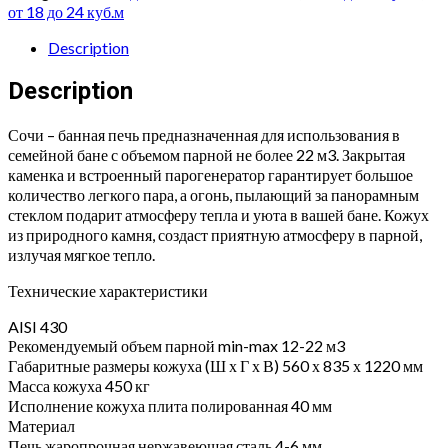
полноценном
от 18 до 24 куб.м
кожухе
с
Description
боковым
подключением
Description
Жадеит"
quantity
Сочи – банная печь предназначенная для использования в
семейной бане с объемом парной не более 22 м3. Закрытая
каменка и встроенный парогенератор гарантирует большое
количество легкого пара, а огонь, пылающий за панорамным
стеклом подарит атмосферу тепла и уюта в вашей бане. Кожух
из природного камня, создаст приятную атмосферу в парной,
излучая мягкое тепло.
Технические характеристики
AISI 430
Рекомендуемый объем парной min-max 12-22 м3
Габаритные размеры кожуха (Ш х Г х В) 560 х 835 х 1220 мм
Масса кожуха 450 кг
Исполнение кожуха плита полированная 40 мм
Материал
Печь жаропрочная нержавеющая сталь 4-6 мм