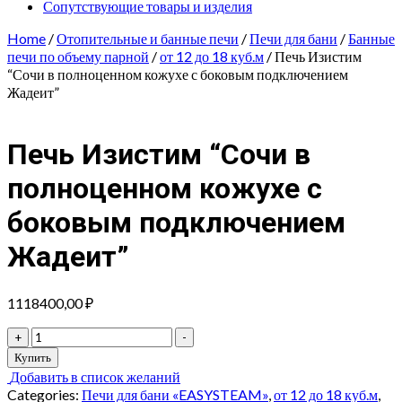
Сопутствующие товары и изделия
Home
/
Отопительные и банные печи
/
Печи для бани
/
Банные
печи по объему парной
/
от 12 до 18 куб.м
/ Печь Изистим
“Сочи в полноценном кожухе с боковым подключением
Жадеит”
Печь Изистим “Сочи в
полноценном кожухе с
боковым подключением
Жадеит”
1118400,00
₽
Печь
+
-
Изистим
Купить
"Сочи
Добавить в список желаний
в
Categories:
Печи для бани «EASYSTEAM»
,
от 12 до 18 куб.м
,