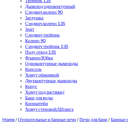
Тройник 135
Дымоход одноконтурный
Сэндвич колено 90
Заглушка
Сэндвич колено 135
Зонт
Сэндвич тройник
Колено 90
Сэндвич тройник 135
Полу отвод 135
Фланец/Юбка
Одноконтурные дымоходы
Консоль
Хомут обжимной
Двухконтурные дымоходы
Конус
Хомут под растяжку
Баки для воды
Кронштейн
Хомут стеновой/Штанга
Home
/
Отопительные и банные печи
/
Печи для бани
/
Банные 