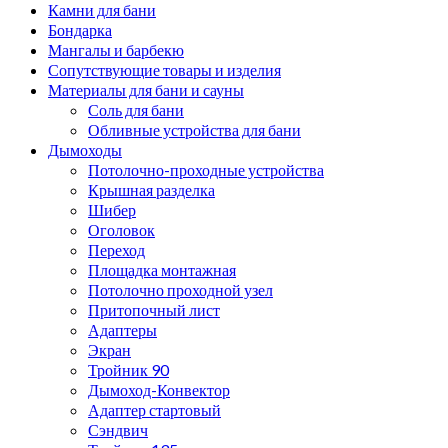
Камни для бани
Бондарка
Мангалы и барбекю
Сопутствующие товары и изделия
Материалы для бани и сауны
Соль для бани
Обливные устройства для бани
Дымоходы
Потолочно-проходные устройства
Крышная разделка
Шибер
Оголовок
Переход
Площадка монтажная
Потолочно проходной узел
Притопочный лист
Адаптеры
Экран
Тройник 90
Дымоход-Конвектор
Адаптер стартовый
Сэндвич