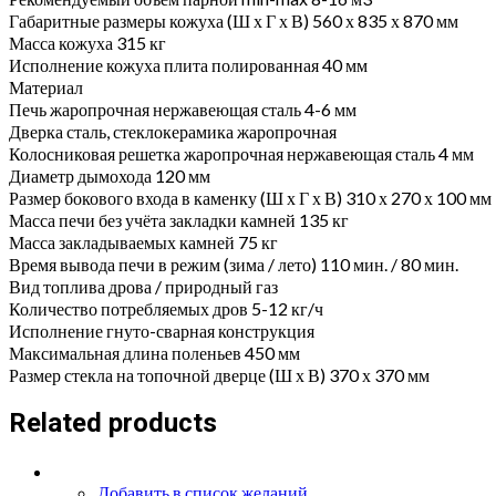
Габаритные размеры кожуха (Ш х Г х В) 560 х 835 х 870 мм
Масса кожуха 315 кг
Исполнение кожуха плита полированная 40 мм
Материал
Печь жаропрочная нержавеющая сталь 4-6 мм
Дверка сталь, стеклокерамика жаропрочная
Колосниковая решетка жаропрочная нержавеющая сталь 4 мм
Диаметр дымохода 120 мм
Размер бокового входа в каменку (Ш х Г х В) 310 х 270 х 100 мм
Масса печи без учёта закладки камней 135 кг
Масса закладываемых камней 75 кг
Время вывода печи в режим (зима / лето) 110 мин. / 80 мин.
Вид топлива дрова / природный газ
Количество потребляемых дров 5-12 кг/ч
Исполнение гнуто-сварная конструкция
Максимальная длина поленьев 450 мм
Размер стекла на топочной дверце (Ш х В) 370 х 370 мм
Related products
Добавить в список желаний