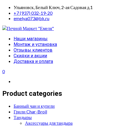
Skip
Ульяновск, Белый Ключ, 2-ая Садовая д.1
to
+7 (937) 032-19-20
content
emelya073@bk.ru
Primary
Наши магазины
Menu
Монтаж и установка
Отзывы клиентов
Скидки и акции
Доставка и оплата
0
Product categories
Банный чан и купели
Грили Char-Broil
Тандыры
Аксессуары для тандыра