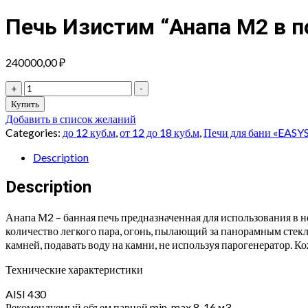
Печь Изистим “Анапа М2 в 
240000,00
₽
Печь
+
-
Изистим
Купить
"Анапа
Добавить в список желаний
М2
Categories:
до 12 куб.м
,
от 12 до 18 куб.м
,
Печи для бани «EAS
в
полноценном
Description
кожухе
с
Description
открытым
верхом
Анапа М2 – банная печь предназначенная для использования в 
Талькохлорит"
количество легкого пара, огонь, пылающий за панорамным стекл
quantity
камней, подавать воду на камни, не используя парогенератор. К
Технические характеристики
AISI 430
Рекомендуемый объем парной min-max 8-16 м3