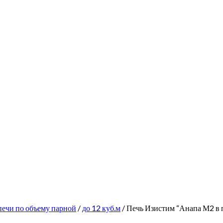
печи по объему парной
/
до 12 куб.м
/ Печь Изистим “Анапа М2 в 