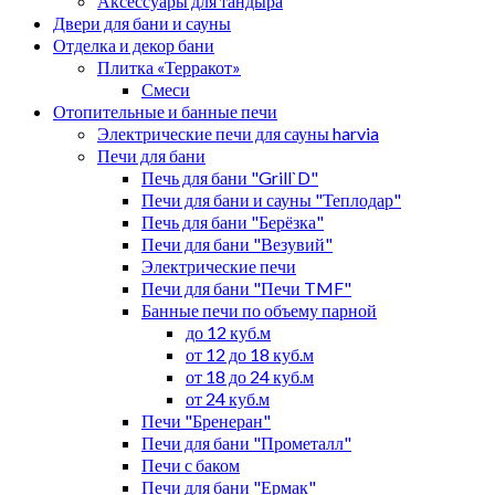
Аксессуары для тандыра
Двери для бани и сауны
Отделка и декор бани
Плитка «Терракот»
Смеси
Отопительные и банные печи
Электрические печи для сауны harvia
Печи для бани
Печь для бани "Grill`D"
Печи для бани и сауны "Теплодар"
Печь для бани "Берёзка"
Печи для бани "Везувий"
Электрические печи
Печи для бани "Печи TMF"
Банные печи по объему парной
до 12 куб.м
от 12 до 18 куб.м
от 18 до 24 куб.м
от 24 куб.м
Печи "Бренеран"
Печи для бани "Прометалл"
Печи с баком
Печи для бани "Ермак"