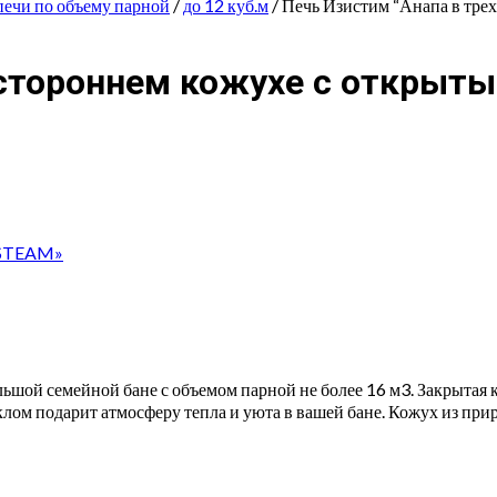
печи по объему парной
/
до 12 куб.м
/ Печь Изистим “Анапа в тре
хстороннем кожухе с открыт
YSTEAM»
льшой семейной бане с объемом парной не более 16 м3. Закрытая
клом подарит атмосферу тепла и уюта в вашей бане. Кожух из при