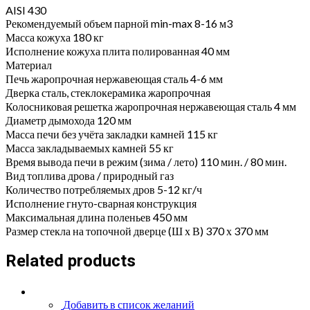
AISI 430
Рекомендуемый объем парной min-max 8-16 м3
Масса кожуха 180 кг
Исполнение кожуха плита полированная 40 мм
Материал
Печь жаропрочная нержавеющая сталь 4-6 мм
Дверка сталь, стеклокерамика жаропрочная
Колосниковая решетка жаропрочная нержавеющая сталь 4 мм
Диаметр дымохода 120 мм
Масса печи без учёта закладки камней 115 кг
Масса закладываемых камней 55 кг
Время вывода печи в режим (зима / лето) 110 мин. / 80 мин.
Вид топлива дрова / природный газ
Количество потребляемых дров 5-12 кг/ч
Исполнение гнуто-сварная конструкция
Максимальная длина поленьев 450 мм
Размер стекла на топочной дверце (Ш х В) 370 х 370 мм
Related products
Добавить в список желаний