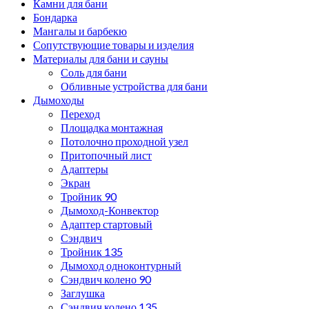
Камни для бани
Бондарка
Мангалы и барбекю
Сопутствующие товары и изделия
Материалы для бани и сауны
Соль для бани
Обливные устройства для бани
Дымоходы
Переход
Площадка монтажная
Потолочно проходной узел
Притопочный лист
Адаптеры
Экран
Тройник 90
Дымоход-Конвектор
Адаптер стартовый
Сэндвич
Тройник 135
Дымоход одноконтурный
Сэндвич колено 90
Заглушка
Сэндвич колено 135