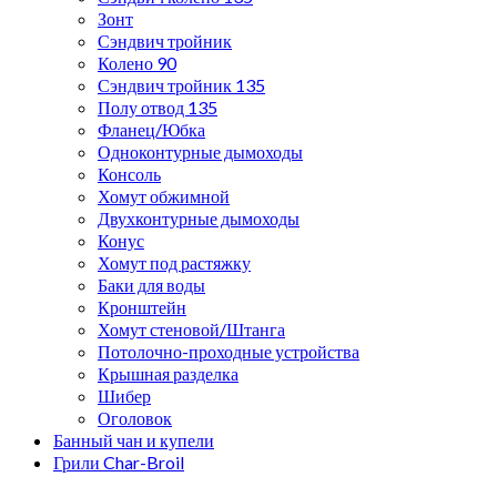
Зонт
Сэндвич тройник
Колено 90
Сэндвич тройник 135
Полу отвод 135
Фланец/Юбка
Одноконтурные дымоходы
Консоль
Хомут обжимной
Двухконтурные дымоходы
Конус
Хомут под растяжку
Баки для воды
Кронштейн
Хомут стеновой/Штанга
Потолочно-проходные устройства
Крышная разделка
Шибер
Оголовок
Банный чан и купели
Грили Char-Broil