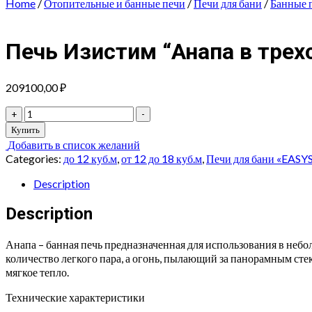
Home
/
Отопительные и банные печи
/
Печи для бани
/
Банные 
Печь Изистим “Анапа в тре
209100,00
₽
Печь
+
-
Изистим
Купить
"Анапа
Добавить в список желаний
в
Categories:
до 12 куб.м
,
от 12 до 18 куб.м
,
Печи для бани «EAS
трехстороннем
кожухе
Description
с
открытым
Description
верхом
Змеевик"
Анапа – банная печь предназначенная для использования в небо
quantity
количество легкого пара, а огонь, пылающий за панорамным сте
мягкое тепло.
Технические характеристики