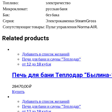
Топливо:
электричество
Микроклимат:
русская баня
Бак:
без бака
Серия:
Электрокаменки SteamGross
Сопутствующие товары:
Пульт управления Norma AIR.
Related products
Добавить в список желаний
Печи для бани и сауны "Теплодар"
от 12 до 18 куб.м
Печь для бани Теплодар “Былина-
28470,00
₽
Купить
Добавить в список желаний
Печи для бани и сауны "Теплодар"
от 12 до 18 куб.м