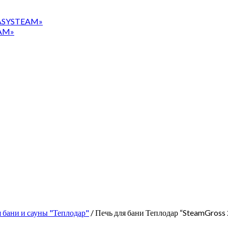
«EASYSTEAM»
EAM»
 бани и сауны "Теплодар"
/ Печь для бани Теплодар “SteamGross 