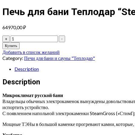
Печь для бани Теплодар “St
64970,00
₽
Печь
+
-
для
Купить
бани
Добавить в список желаний
Теплодар
Category:
Печи для бани и сауны "Теплодар"
"SteamGross
2"
Description
quantity
Description
Микроклимат русской бани
Владельцы обычных электрокаменок вынуждены довольствоватьс
испортить устройство.
С появлением напольной электрокаменки SteamGross («СтимГро
Мощные ТЭНы в большой каменке прогревают камни, которые, в
Удобство