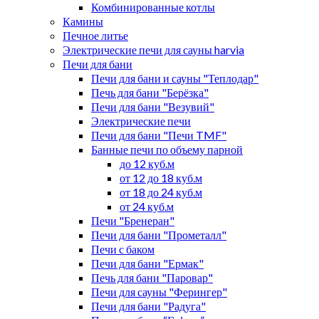
Комбинированные котлы
Камины
Печное литье
Электрические печи для сауны harvia
Печи для бани
Печи для бани и сауны "Теплодар"
Печь для бани "Берёзка"
Печи для бани "Везувий"
Электрические печи
Печи для бани "Печи TMF"
Банные печи по объему парной
до 12 куб.м
от 12 до 18 куб.м
от 18 до 24 куб.м
от 24 куб.м
Печи "Бренеран"
Печи для бани "Прометалл"
Печи с баком
Печи для бани "Ермак"
Печь для бани "Паровар"
Печи для сауны "Ферингер"
Печи для бани "Радуга"