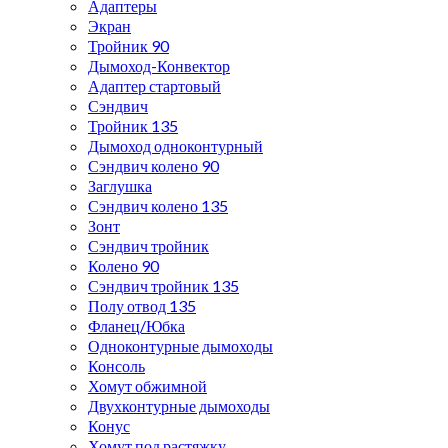
Адаптеры
Экран
Тройник 90
Дымоход-Конвектор
Адаптер стартовый
Сэндвич
Тройник 135
Дымоход одноконтурный
Сэндвич колено 90
Заглушка
Сэндвич колено 135
Зонт
Сэндвич тройник
Колено 90
Сэндвич тройник 135
Полу отвод 135
Фланец/Юбка
Одноконтурные дымоходы
Консоль
Хомут обжимной
Двухконтурные дымоходы
Конус
Хомут под растяжку