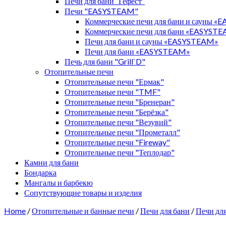
Печи для бани “Гефест”
Печи "EASYSTEAM"
Коммерческие печи для бани и сауны 
Коммерческие печи для бани «EASYST
Печи для бани и сауны «EASYSTEAM»
Печи для бани «EASYSTEAM»
Печь для бани "Grill`D"
Отопительные печи
Отопительные печи "Ермак"
Отопительные печи "TMF"
Отопительные печи "Бренеран"
Отопительные печи "Берёзка"
Отопительные печи "Везувий"
Отопительные печи "Прометалл"
Отопительные печи "Fireway"
Отопительные печи "Теплодар"
Камни для бани
Бондарка
Мангалы и барбекю
Сопутствующие товары и изделия
Home
/
Отопительные и банные печи
/
Печи для бани
/
Печи для