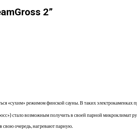
eamGross 2”
я «сухим» режимом финской сауны. В таких электрокаменках при
сс») стало возможным получить в своей парной микроклимат ру
 свою очередь, нагревают парную.