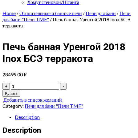
Хомут стеновой/Штанга
Home
/
Отопительные и банные печи
/
Печи для бани
/
Печи
для бани "Печи TMF"
/ Печь банная Уренгой 2018 Inox БСЭ
терракота
Печь банная Уренгой 2018
Inox БСЭ терракота
28499,00
₽
Печь
+
-
банная
Купить
Уренгой
Добавить в список желаний
2018
Category:
Печи для бани "Печи TMF"
Inox
БСЭ
Description
терракота
quantity
Description