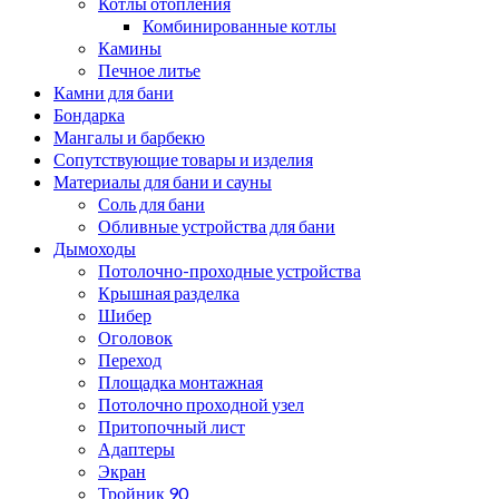
Котлы отопления
Комбинированные котлы
Камины
Печное литье
Камни для бани
Бондарка
Мангалы и барбекю
Сопутствующие товары и изделия
Материалы для бани и сауны
Соль для бани
Обливные устройства для бани
Дымоходы
Потолочно-проходные устройства
Крышная разделка
Шибер
Оголовок
Переход
Площадка монтажная
Потолочно проходной узел
Притопочный лист
Адаптеры
Экран
Тройник 90