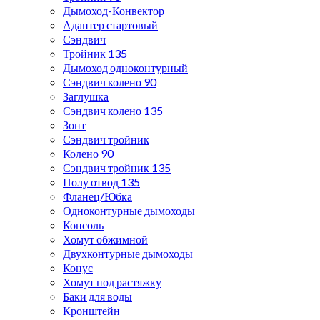
Дымоход-Конвектор
Адаптер стартовый
Сэндвич
Тройник 135
Дымоход одноконтурный
Сэндвич колено 90
Заглушка
Сэндвич колено 135
Зонт
Сэндвич тройник
Колено 90
Сэндвич тройник 135
Полу отвод 135
Фланец/Юбка
Одноконтурные дымоходы
Консоль
Хомут обжимной
Двухконтурные дымоходы
Конус
Хомут под растяжку
Баки для воды
Кронштейн