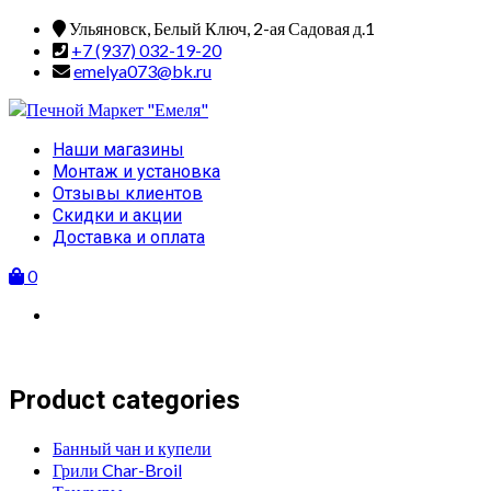
Skip
Ульяновск, Белый Ключ, 2-ая Садовая д.1
to
+7 (937) 032-19-20
content
emelya073@bk.ru
Primary
Наши магазины
Menu
Монтаж и установка
Отзывы клиентов
Скидки и акции
Доставка и оплата
0
Product categories
Банный чан и купели
Грили Char-Broil