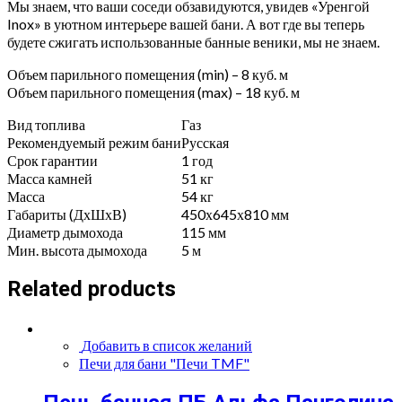
Мы знаем, что ваши соседи обзавидуются, увидев «Уренгой
Inox» в уютном интерьере вашей бани. А вот где вы теперь
будете сжигать использованные банные веники, мы не знаем.
Объем парильного помещения (min) – 8 куб. м
Объем парильного помещения (max) – 18 куб. м
Вид топлива
Газ
Рекомендуемый режим бани
Русская
Срок гарантии
1 год
Масса камней
51 кг
Масса
54 кг
Габариты (ДхШхВ)
450х645х810 мм
Диаметр дымохода
115 мм
Мин. высота дымохода
5 м
Related products
Добавить в список желаний
Печи для бани "Печи TMF"