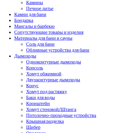
Камины
Печное литье
Камни для бани
Бондарка
Мангалы и барбекю
Сопутствующие товары и изделия
Материалы для бани и сауны
Соль для бани
Обливные устройства для бани
Дымоходы
Одноконтурные дымоходы
Консоль
Хомут обжимной
Двухконтурные дымоходы
Конус
Хомут под растяжку
Баки для воды
Кронштейн
Хомут стеновой/Штанга
Потолочно-проходные устройства
Крышная разделка
Шибер
Оголовок