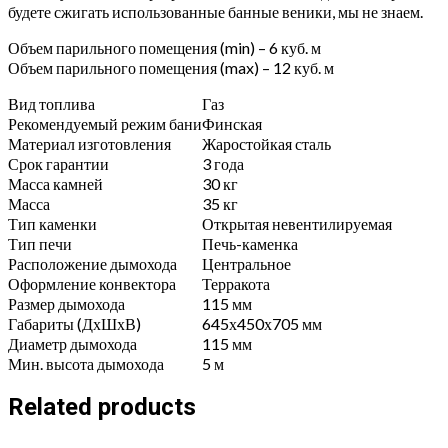
будете сжигать использованные банные веники, мы не знаем.
Объем парильного помещения (min) – 6 куб. м
Объем парильного помещения (max) – 12 куб. м
Вид топлива
Газ
Рекомендуемый режим бани
Финская
Материал изготовления
Жаростойкая сталь
Срок гарантии
3 года
Масса камней
30 кг
Масса
35 кг
Тип каменки
Открытая невентилируемая
Тип печи
Печь-каменка
Расположение дымохода
Центральное
Оформление конвектора
Терракота
Размер дымохода
115 мм
Габариты (ДхШхВ)
645х450х705 мм
Диаметр дымохода
115 мм
Мин. высота дымохода
5 м
Related products