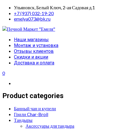
Skip
Ульяновск, Белый Ключ, 2-ая Садовая д.1
to
+7 (937) 032-19-20
content
emelya073@bk.ru
Primary
Наши магазины
Menu
Монтаж и установка
Отзывы клиентов
Скидки и акции
Доставка и оплата
0
Product categories
Банный чан и купели
Грили Char-Broil
Тандыры
Аксессуары для тандыра