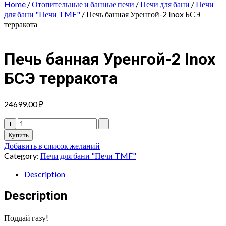
Home
/
Отопительные и банные печи
/
Печи для бани
/
Печи
для бани "Печи TMF"
/ Печь банная Уренгой-2 Inox БСЭ
терракота
Печь банная Уренгой-2 Inox
БСЭ терракота
24699,00
₽
Печь
+
-
банная
Купить
Уренгой-2
Добавить в список желаний
Inox
Category:
Печи для бани "Печи TMF"
БСЭ
терракота
Description
quantity
Description
Поддай газу!