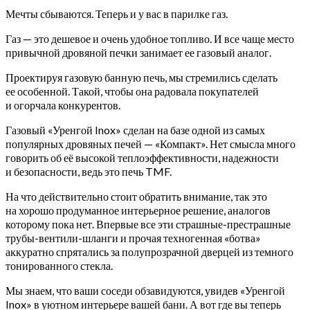
Мечты сбываются. Теперь и у вас в парилке газ.
Газ — это дешевое и очень удобное топливо. И все чаще место
привычной дровяной печки занимает ее газовый аналог.
Проектируя газовую банную печь, мы стремились сделать
ее особенной. Такой, чтобы она радовала покупателей
и огорчала конкурентов.
Газовый «Уренгой Inox» сделан на базе одной из самых
популярных дровяных печей — «Компакт». Нет смысла много
говорить об её высокой теплоэффективности, надежности
и безопасности, ведь это печь TMF.
На что действительно стоит обратить внимание, так это
на хорошо продуманное интерьерное решение, аналогов
которому пока нет. Впервые все эти страшные-престрашные
трубы-вентили-шланги и прочая техногенная «ботва»
аккуратно спрятались за полупрозрачной дверцей из темного
тонированного стекла.
Мы знаем, что ваши соседи обзавидуются, увидев «Уренгой
Inox» в уютном интерьере вашей бани. А вот где вы теперь