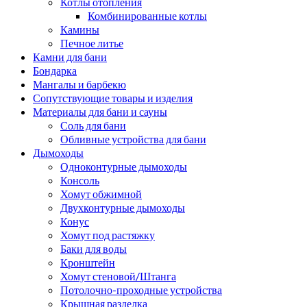
Котлы отопления
Комбинированные котлы
Камины
Печное литье
Камни для бани
Бондарка
Мангалы и барбекю
Сопутствующие товары и изделия
Материалы для бани и сауны
Соль для бани
Обливные устройства для бани
Дымоходы
Одноконтурные дымоходы
Консоль
Хомут обжимной
Двухконтурные дымоходы
Конус
Хомут под растяжку
Баки для воды
Кронштейн
Хомут стеновой/Штанга
Потолочно-проходные устройства
Крышная разделка