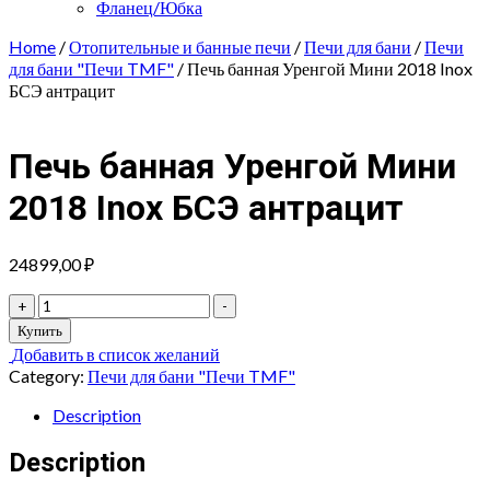
Фланец/Юбка
Home
/
Отопительные и банные печи
/
Печи для бани
/
Печи
для бани "Печи TMF"
/ Печь банная Уренгой Мини 2018 Inox
БСЭ антрацит
Печь банная Уренгой Мини
2018 Inox БСЭ антрацит
24899,00
₽
Печь
+
-
банная
Купить
Уренгой
Добавить в список желаний
Мини
Category:
Печи для бани "Печи TMF"
2018
Inox
Description
БСЭ
антрацит
Description
quantity