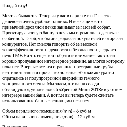
Поддай газу!
Мечты сбываются. Теперь и у вас в парилке газ. Газ – это
дешевое и очень удобное топливо. И все чаще место
привычной дровяной печки занимает ее газовый собрат.
Проектируя газовую банную печь, мы стремились сделать ее
особенной. Такой, чтобы она радовала покупателей и огорчала
конкурентов. Нет смысла говорить об ее высокой
теплоэффективности, надежности и безопасности, ведь это
печь TMF. На что еще стоит обратить внимание, так это на
хорошо продуманное интерьерное решение, аналогов которому
пока нет. Впервые все эти страшные-престрашные трубы-
вентили-шланги и прочая техногенная «ботва» аккуратно
спрятались за полупрозрачной дверцей из темного
тонированного стекла. Мы знаем, что ваши соседи
обзавидуются, увидев новый «Уренгой Мини 2018» в уютном
интерьере вашей бани. А вот где вы теперь будете сжигать
использованные банные веники, мы не знаем.
Объем парильного помещения (min) – 6 куб. м
Объем парильного помещения (max) – 12 куб. м
Вид топлива
Газ