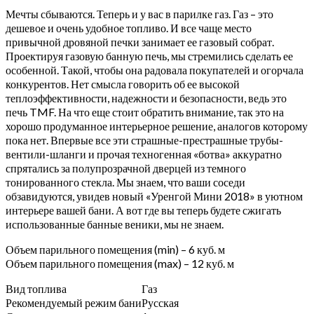
Мечты сбываются. Теперь и у вас в парилке газ. Газ – это
дешевое и очень удобное топливо. И все чаще место
привычной дровяной печки занимает ее газовый собрат.
Проектируя газовую банную печь, мы стремились сделать ее
особенной. Такой, чтобы она радовала покупателей и огорчала
конкурентов. Нет смысла говорить об ее высокой
теплоэффективности, надежности и безопасности, ведь это
печь TMF. На что еще стоит обратить внимание, так это на
хорошо продуманное интерьерное решение, аналогов которому
пока нет. Впервые все эти страшные-престрашные трубы-
вентили-шланги и прочая техногенная «ботва» аккуратно
спрятались за полупрозрачной дверцей из темного
тонированного стекла. Мы знаем, что ваши соседи
обзавидуются, увидев новый «Уренгой Мини 2018» в уютном
интерьере вашей бани. А вот где вы теперь будете сжигать
использованные банные веники, мы не знаем.
Объем парильного помещения (min) – 6 куб. м
Объем парильного помещения (max) – 12 куб. м
Вид топлива
Газ
Рекомендуемый режим бани
Русская