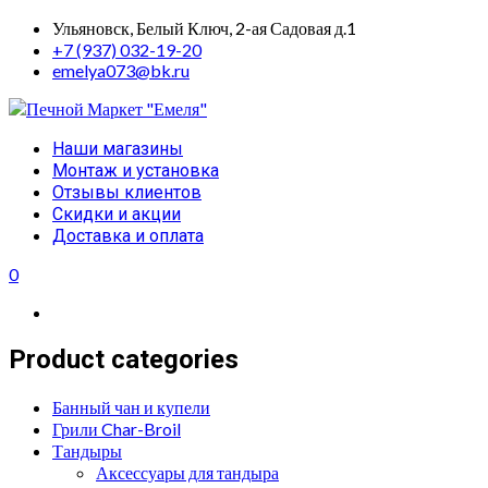
Skip
Ульяновск, Белый Ключ, 2-ая Садовая д.1
to
+7 (937) 032-19-20
content
emelya073@bk.ru
Primary
Наши магазины
Menu
Монтаж и установка
Отзывы клиентов
Скидки и акции
Доставка и оплата
0
Product categories
Банный чан и купели
Грили Char-Broil
Тандыры
Аксессуары для тандыра