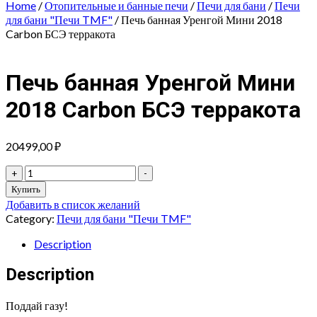
Home
/
Отопительные и банные печи
/
Печи для бани
/
Печи
для бани "Печи TMF"
/ Печь банная Уренгой Мини 2018
Carbon БСЭ терракота
Печь банная Уренгой Мини
2018 Carbon БСЭ терракота
20499,00
₽
Печь
+
-
банная
Купить
Уренгой
Добавить в список желаний
Мини
Category:
Печи для бани "Печи TMF"
2018
Carbon
Description
БСЭ
терракота
Description
quantity
Поддай газу!