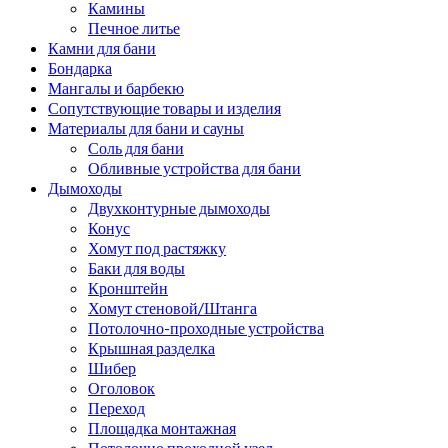
Камины
Печное литье
Камни для бани
Бондарка
Мангалы и барбекю
Сопутствующие товары и изделия
Материалы для бани и сауны
Соль для бани
Обливные устройства для бани
Дымоходы
Двухконтурные дымоходы
Конус
Хомут под растяжку
Баки для воды
Кронштейн
Хомут стеновой/Штанга
Потолочно-проходные устройства
Крышная разделка
Шибер
Оголовок
Переход
Площадка монтажная
Потолочно проходной узел