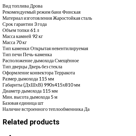
quantity
Вид топлива Дрова
Рекомендуемый режим бани Финская
Материал изготовления Жаростойкая сталь
Срок гарантии 3 года
Объем топки 61 л
Масса камней 92 кг
Масса 70 кг
Тип каменки Открытая невентилируемая
Тип печи Печь-каменка
Расположение дымохода Смещённое
Тип дверцы Дверь без стекла
Оформление конвектора Терракота
Размер дымохода 115 мм
Габариты (ДхШхВ) 990х415х810 мм
Диаметр дымохода 115 мм
Мин. высота дымохода 5 м
Базовая единица шт
Наличие встроенного теплообменника Да
Related products