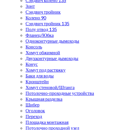
Сэндвич колено 135
Зонт
Сэндвич тройник
Колено 90
Сэндвич тройник 135
Полу отвод 135
Фланец/Юбка
Одноконтурные дымоходы
Консоль
Хомут обжимной
Двухконтурные дымоходы
Конус
Хомут под растяжку
Баки для воды
Кронштейн
Хомут стеновой/Штанга
Потолочно-проходные устройства
Крышная разделка
Шибер
Оголовок
Переход
Площадка монтажная
Потолочно проходной узел