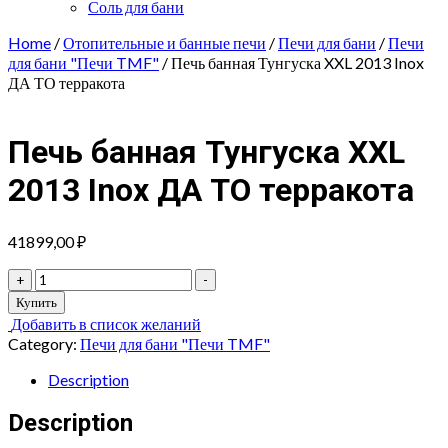
Соль для бани
Home
/
Отопительные и банные печи
/
Печи для бани
/
Печи
для бани "Печи TMF"
/ Печь банная Тунгуска XXL 2013 Inox
ДА ТО терракота
Печь банная Тунгуска XXL
2013 Inox ДА ТО терракота
41899,00
₽
Печь
+
-
банная
Купить
Тунгуска
Добавить в список желаний
XXL
Category:
Печи для бани "Печи TMF"
2013
Inox
Description
ДА
ТО
Description
терракота