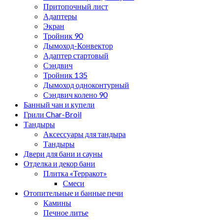
Притопочный лист
Адаптеры
Экран
Тройник 90
Дымоход-Конвектор
Адаптер стартовый
Сэндвич
Тройник 135
Дымоход одноконтурный
Сэндвич колено 90
Банный чан и купели
Грили Char-Broil
Тандыры
Аксессуары для тандыра
Тандыры
Двери для бани и сауны
Отделка и декор бани
Плитка «Терракот»
Смеси
Отопительные и банные печи
Камины
Печное литье