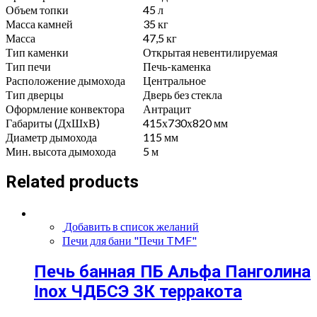
Объем топки
45 л
Масса камней
35 кг
Масса
47,5 кг
Тип каменки
Открытая невентилируемая
Тип печи
Печь-каменка
Расположение дымохода
Центральное
Тип дверцы
Дверь без стекла
Оформление конвектора
Антрацит
Габариты (ДхШхВ)
415х730х820 мм
Диаметр дымохода
115 мм
Мин. высота дымохода
5 м
Related products
Добавить в список желаний
Печи для бани "Печи TMF"
Печь банная ПБ Альфа Панголина
Inox ЧДБСЭ ЗК терракота