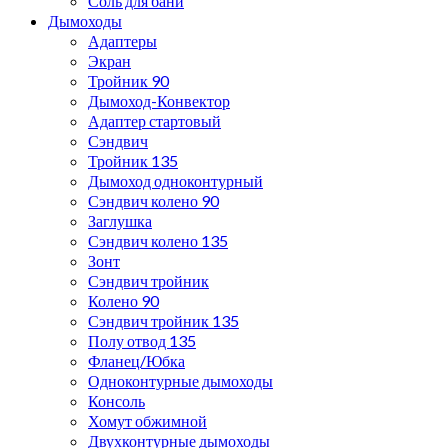
Соль для бани
Дымоходы
Адаптеры
Экран
Тройник 90
Дымоход-Конвектор
Адаптер стартовый
Сэндвич
Тройник 135
Дымоход одноконтурный
Сэндвич колено 90
Заглушка
Сэндвич колено 135
Зонт
Сэндвич тройник
Колено 90
Сэндвич тройник 135
Полу отвод 135
Фланец/Юбка
Одноконтурные дымоходы
Консоль
Хомут обжимной
Двухконтурные дымоходы