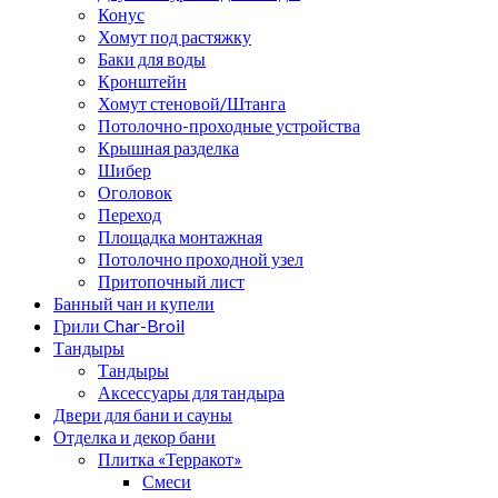
Конус
Хомут под растяжку
Баки для воды
Кронштейн
Хомут стеновой/Штанга
Потолочно-проходные устройства
Крышная разделка
Шибер
Оголовок
Переход
Площадка монтажная
Потолочно проходной узел
Притопочный лист
Банный чан и купели
Грили Char-Broil
Тандыры
Тандыры
Аксессуары для тандыра
Двери для бани и сауны
Отделка и декор бани
Плитка «Терракот»
Смеси