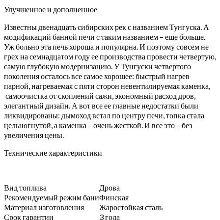
Улучшенное и дополненное
Известны двенадцать сибирских рек с названием Тунгуска. А
модификаций банной печи с таким названием – еще больше.
Уж больно эта печь хороша и популярна. И поэтому совсем не
грех на семнадцатом году ее производства провести четвертую,
самую глубокую модернизацию. У Тунгуски четвертого
поколения осталось все самое хорошее: быстрый нагрев
парной, нагреваемая с пяти сторон невентилируемая каменка,
самоочистка от скоплений сажи, экономный расход дров,
элегантный дизайн. А вот все ее главные недостатки были
ликвидированы: дымоход встал по центру печи, топка стала
цельногнутой, а каменка – очень жесткой. И все это – без
увеличения цены.
Технические характеристики
Вид топлива
Дрова
Рекомендуемый режим бани
Финская
Материал изготовления
Жаростойкая сталь
Срок гарантии
3 года