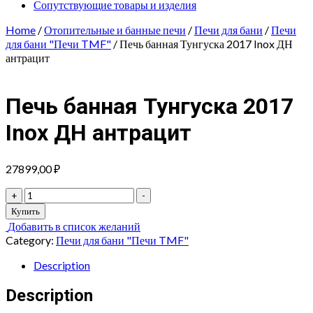
Сопутствующие товары и изделия
Home
/
Отопительные и банные печи
/
Печи для бани
/
Печи
для бани "Печи TMF"
/ Печь банная Тунгуска 2017 Inox ДН
антрацит
Печь банная Тунгуска 2017
Inox ДН антрацит
27899,00
₽
Печь
+
-
банная
Купить
Тунгуска
Добавить в список желаний
2017
Category:
Печи для бани "Печи TMF"
Inox
ДН
Description
антрацит
quantity
Description