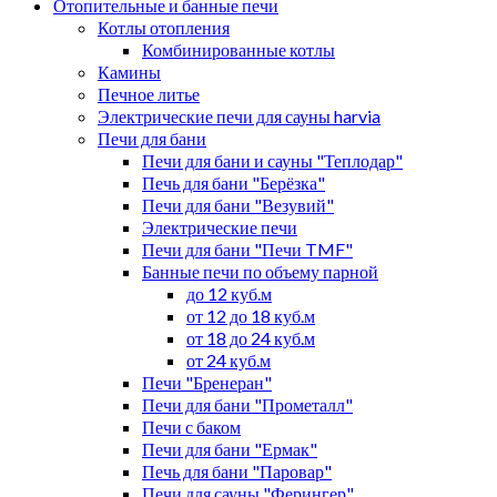
Отопительные и банные печи
Котлы отопления
Комбинированные котлы
Камины
Печное литье
Электрические печи для сауны harvia
Печи для бани
Печи для бани и сауны "Теплодар"
Печь для бани "Берёзка"
Печи для бани "Везувий"
Электрические печи
Печи для бани "Печи TMF"
Банные печи по объему парной
до 12 куб.м
от 12 до 18 куб.м
от 18 до 24 куб.м
от 24 куб.м
Печи "Бренеран"
Печи для бани "Прометалл"
Печи с баком
Печи для бани "Ермак"
Печь для бани "Паровар"
Печи для сауны "Ферингер"