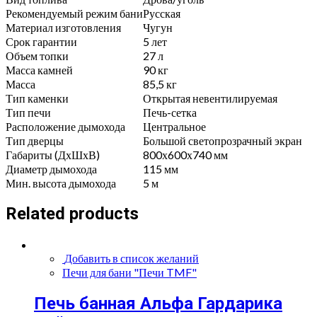
Рекомендуемый режим бани
Русская
Материал изготовления
Чугун
Срок гарантии
5 лет
Объем топки
27 л
Масса камней
90 кг
Масса
85,5 кг
Тип каменки
Открытая невентилируемая
Тип печи
Печь-сетка
Расположение дымохода
Центральное
Тип дверцы
Большой светопрозрачный экран
Габариты (ДхШхВ)
800х600х740 мм
Диаметр дымохода
115 мм
Мин. высота дымохода
5 м
Related products
Добавить в список желаний
Печи для бани "Печи TMF"
Печь банная Альфа Гардарика