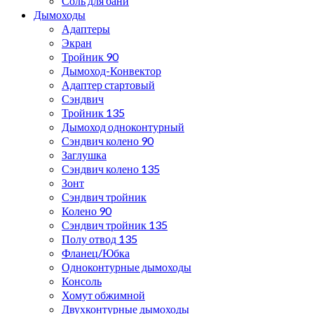
Соль для бани
Дымоходы
Адаптеры
Экран
Тройник 90
Дымоход-Конвектор
Адаптер стартовый
Сэндвич
Тройник 135
Дымоход одноконтурный
Сэндвич колено 90
Заглушка
Сэндвич колено 135
Зонт
Сэндвич тройник
Колено 90
Сэндвич тройник 135
Полу отвод 135
Фланец/Юбка
Одноконтурные дымоходы
Консоль
Хомут обжимной
Двухконтурные дымоходы