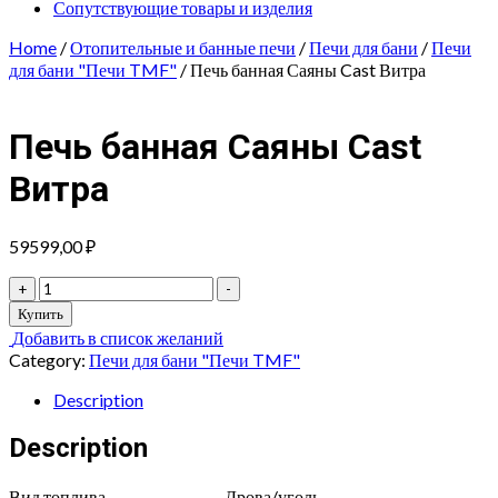
Сопутствующие товары и изделия
Home
/
Отопительные и банные печи
/
Печи для бани
/
Печи
для бани "Печи TMF"
/ Печь банная Саяны Cast Витра
Печь банная Саяны Cast
Витра
59599,00
₽
Печь
+
-
банная
Купить
Саяны
Добавить в список желаний
Cast
Category:
Печи для бани "Печи TMF"
Витра
quantity
Description
Description
Вид топлива
Дрова/уголь