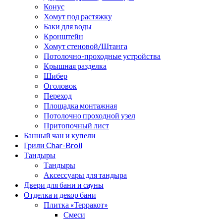
Конус
Хомут под растяжку
Баки для воды
Кронштейн
Хомут стеновой/Штанга
Потолочно-проходные устройства
Крышная разделка
Шибер
Оголовок
Переход
Площадка монтажная
Потолочно проходной узел
Притопочный лист
Банный чан и купели
Грили Char-Broil
Тандыры
Тандыры
Аксессуары для тандыра
Двери для бани и сауны
Отделка и декор бани
Плитка «Терракот»
Смеси