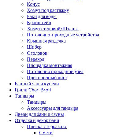
Конус
Хомут под растяжку
Баки для воды
Кронштейн
Хомут стеновой/Штанга
Потолочно-проходные устройства
Крышная разделка
Шибер
Оголовок
Переход
Площадка монтажная
Потолочно проходной узел
Притопочный лист
Банный чан и купели
Грили Char-Broil
Тандыры
Тандыры
Аксессуары для тандыра
Двери для бани и сауны
Отделка и декор бани
Плитка «Терракот»
Смеси