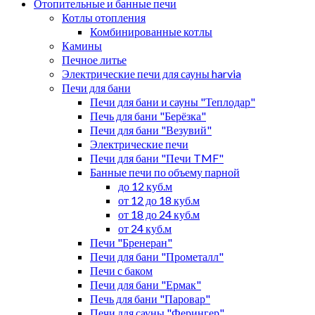
Отопительные и банные печи
Котлы отопления
Комбинированные котлы
Камины
Печное литье
Электрические печи для сауны harvia
Печи для бани
Печи для бани и сауны "Теплодар"
Печь для бани "Берёзка"
Печи для бани "Везувий"
Электрические печи
Печи для бани "Печи TMF"
Банные печи по объему парной
до 12 куб.м
от 12 до 18 куб.м
от 18 до 24 куб.м
от 24 куб.м
Печи "Бренеран"
Печи для бани "Прометалл"
Печи с баком
Печи для бани "Ермак"
Печь для бани "Паровар"
Печи для сауны "Ферингер"