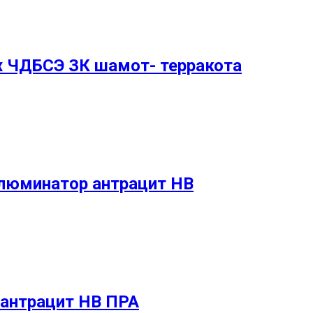
x ЧДБСЭ ЗК шамот- терракота
ллюминатор антрацит НВ
О антрацит НВ ПРА