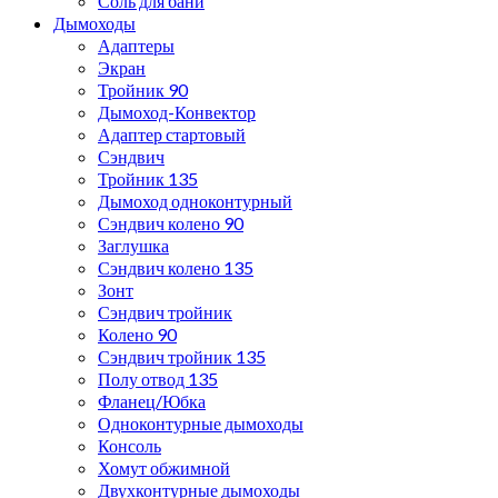
Соль для бани
Дымоходы
Адаптеры
Экран
Тройник 90
Дымоход-Конвектор
Адаптер стартовый
Сэндвич
Тройник 135
Дымоход одноконтурный
Сэндвич колено 90
Заглушка
Сэндвич колено 135
Зонт
Сэндвич тройник
Колено 90
Сэндвич тройник 135
Полу отвод 135
Фланец/Юбка
Одноконтурные дымоходы
Консоль
Хомут обжимной
Двухконтурные дымоходы