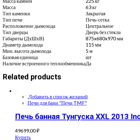
Масса камней
225 кг
Масса
63 кг
Тип каменки
Закрытая
Тип печи
Печь-сетка
Расположение дымохода
Центральное
Тип дверцы
Дверь без стекла
Габариты (ДхШхВ)
875x680x970 мм
Диаметр дымохода
115 мм
Мин. высота дымохода
5 м
Базовая единица
шт
Наличие встроенного теплообменника
Да
Related products
Добавить в список желаний
Печи для бани "Печи TMF"
Печь банная Тунгуска XXL 2013 In
49699,00
₽
Купить