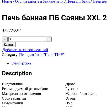
Home
/
Отопительные и банные печи
/
Печи для бани
/
Печи дл
Печь банная ПБ Саяны XXL 2
47999,00
₽
Печь
+
-
банная
Купить
ПБ
Добавить в список желаний
Саяны
Category:
Печи для бани "Печи TMF"
XXL
2015
Description
Inox
ДА
Description
ЗК
ТО
Вид топлива
Дрова
quantity
Рекомендуемый режим бани
Русская
Материал изготовления
Жаростойкая сталь
Срок гарантии
3 года
Объем топки
36 л