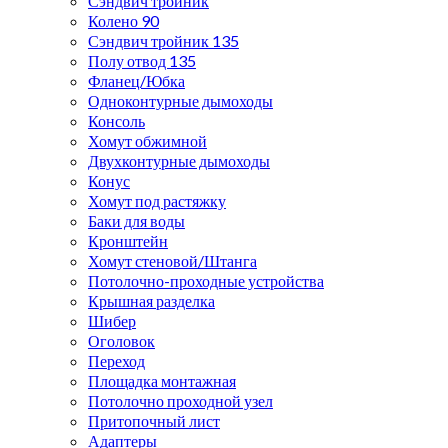
Сэндвич тройник
Колено 90
Сэндвич тройник 135
Полу отвод 135
Фланец/Юбка
Одноконтурные дымоходы
Консоль
Хомут обжимной
Двухконтурные дымоходы
Конус
Хомут под растяжку
Баки для воды
Кронштейн
Хомут стеновой/Штанга
Потолочно-проходные устройства
Крышная разделка
Шибер
Оголовок
Переход
Площадка монтажная
Потолочно проходной узел
Притопочный лист
Адаптеры