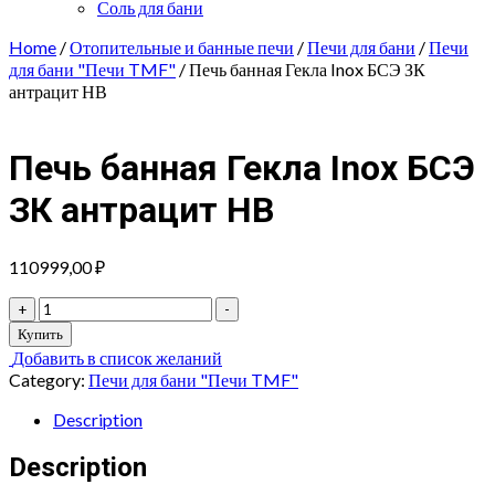
Соль для бани
Home
/
Отопительные и банные печи
/
Печи для бани
/
Печи
для бани "Печи TMF"
/ Печь банная Гекла Inox БСЭ ЗК
антрацит НВ
Печь банная Гекла Inox БСЭ
ЗК антрацит НВ
110999,00
₽
Печь
+
-
банная
Купить
Гекла
Добавить в список желаний
Inox
Category:
Печи для бани "Печи TMF"
БСЭ
ЗК
Description
антрацит
НВ
Description
quantity