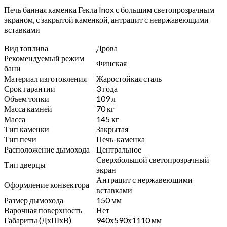
Печь банная каменка Гекла Inox с большим светопрозрачным
экраном, с закрытой каменкой, антрацит с невржавеющими
вставками
Вид топлива
Дрова
Рекомендуемый режим
Финская
бани
Материал изготовления
Жаростойкая сталь
Срок гарантии
3 года
Объем топки
109 л
Масса камней
70 кг
Масса
145 кг
Тип каменки
Закрытая
Тип печи
Печь-каменка
Расположение дымохода
Центральное
Сверхбольшой светопрозрачный
Тип дверцы
экран
Антрацит с нержавеющими
Оформление конвектора
вставками
Размер дымохода
150 мм
Варочная поверхность
Нет
Габариты (ДхШхВ)
940х590х1110 мм