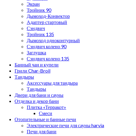
Экран
Тройник 90
Дымоход-Конвектор
Адаптер стартовый
Сэндвич
Тройник 135
Дымоход одноконтурный
Сэндвич колено 90
Заглушка
Сэндвич колено 135
Банный чан и купели
Грили Char-Broil
Тандыры
Аксессуары для тандыра
Тандыры
Двери для бани и сауны
Отделка и декор бани
Плитка «Терракот»
Смеси
Отопительные и банные печи
Электрические печи для сауны harvia
Печи для бани