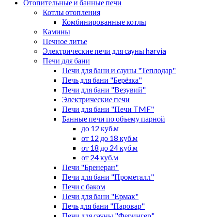
Отопительные и банные печи
Котлы отопления
Комбинированные котлы
Камины
Печное литье
Электрические печи для сауны harvia
Печи для бани
Печи для бани и сауны "Теплодар"
Печь для бани "Берёзка"
Печи для бани "Везувий"
Электрические печи
Печи для бани "Печи TMF"
Банные печи по объему парной
до 12 куб.м
от 12 до 18 куб.м
от 18 до 24 куб.м
от 24 куб.м
Печи "Бренеран"
Печи для бани "Прометалл"
Печи с баком
Печи для бани "Ермак"
Печь для бани "Паровар"
Печи для сауны "Ферингер"