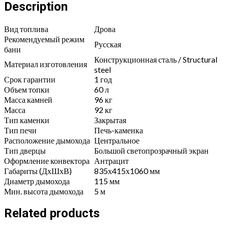
ЗК
Description
антрацит
quantity
Вид топлива
Дрова
Рекомендуемый режим
Русская
бани
Конструкционная сталь / Structural
Материал изготовления
steel
Срок гарантии
1 год
Объем топки
60 л
Масса камней
96 кг
Масса
92 кг
Тип каменки
Закрытая
Тип печи
Печь-каменка
Расположение дымохода
Центральное
Тип дверцы
Большой светопрозрачный экран
Оформление конвектора
Антрацит
Габариты (ДхШхВ)
835х415х1060 мм
Диаметр дымохода
115 мм
Мин. высота дымохода
5 м
Related products