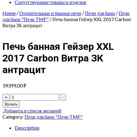
Сопутствующие товары и изделия
Home
/
Отопительные и банные печи
/
Печи для бани
/
Печи
для бани "Печи TMF"
/ Печь банная Гейзер XXL 2017 Carbon
Витра ЗК антрацит
Печь банная Гейзер XXL
2017 Carbon Витра ЗК
антрацит
39399,00
₽
Печь
+
-
банная
Купить
Гейзер
Добавить в список желаний
XXL
Category:
Печи для бани "Печи TMF"
2017
Carbon
Description
Витра