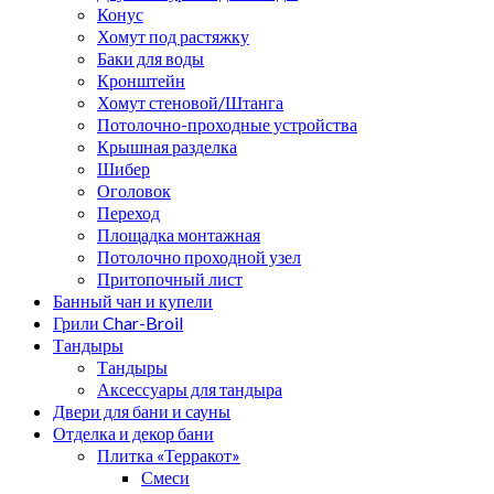
Конус
Хомут под растяжку
Баки для воды
Кронштейн
Хомут стеновой/Штанга
Потолочно-проходные устройства
Крышная разделка
Шибер
Оголовок
Переход
Площадка монтажная
Потолочно проходной узел
Притопочный лист
Банный чан и купели
Грили Char-Broil
Тандыры
Тандыры
Аксессуары для тандыра
Двери для бани и сауны
Отделка и декор бани
Плитка «Терракот»
Смеси