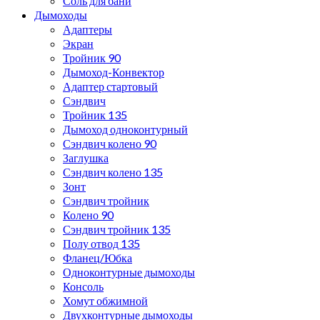
Соль для бани
Дымоходы
Адаптеры
Экран
Тройник 90
Дымоход-Конвектор
Адаптер стартовый
Сэндвич
Тройник 135
Дымоход одноконтурный
Сэндвич колено 90
Заглушка
Сэндвич колено 135
Зонт
Сэндвич тройник
Колено 90
Сэндвич тройник 135
Полу отвод 135
Фланец/Юбка
Одноконтурные дымоходы
Консоль
Хомут обжимной
Двухконтурные дымоходы