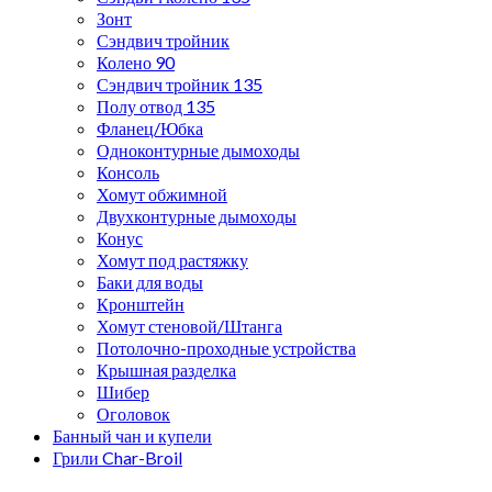
Зонт
Сэндвич тройник
Колено 90
Сэндвич тройник 135
Полу отвод 135
Фланец/Юбка
Одноконтурные дымоходы
Консоль
Хомут обжимной
Двухконтурные дымоходы
Конус
Хомут под растяжку
Баки для воды
Кронштейн
Хомут стеновой/Штанга
Потолочно-проходные устройства
Крышная разделка
Шибер
Оголовок
Банный чан и купели
Грили Char-Broil