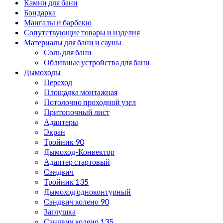
Камни для бани
Бондарка
Мангалы и барбекю
Сопутствующие товары и изделия
Материалы для бани и сауны
Соль для бани
Обливные устройства для бани
Дымоходы
Переход
Площадка монтажная
Потолочно проходной узел
Притопочный лист
Адаптеры
Экран
Тройник 90
Дымоход-Конвектор
Адаптер стартовый
Сэндвич
Тройник 135
Дымоход одноконтурный
Сэндвич колено 90
Заглушка
Сэндвич колено 135