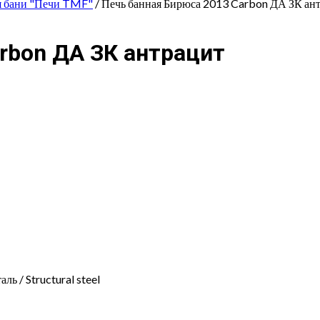
я бани "Печи TMF"
/ Печь банная Бирюса 2013 Carbon ДА ЗК ан
rbon ДА ЗК антрацит
ль / Structural steel