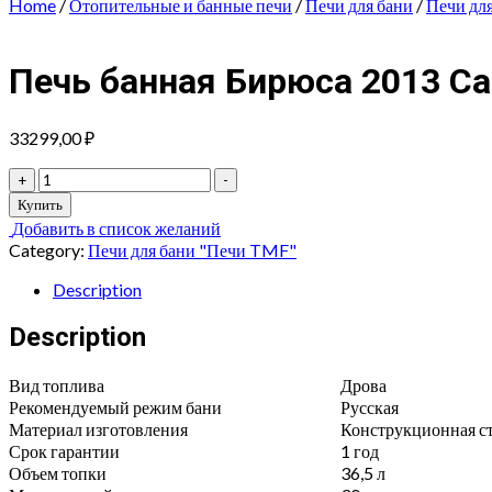
Home
/
Отопительные и банные печи
/
Печи для бани
/
Печи дл
Печь банная Бирюса 2013 Ca
33299,00
₽
Печь
+
-
банная
Купить
Бирюса
Добавить в список желаний
2013
Category:
Печи для бани "Печи TMF"
Carbon
ДА
Description
ЗК
антрацит
Description
quantity
Вид топлива
Дрова
Рекомендуемый режим бани
Русская
Материал изготовления
Конструкционная ста
Срок гарантии
1 год
Объем топки
36,5 л