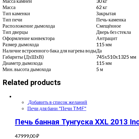
Масса камней
30 кг
Масса
62 кг
Тип каменки
Закрытая
Тип печи
Печь-каменка
Расположение дымохода
Смещённое
Тип дверцы
Дверь без стекла
Оформление конвектора
Антрацит
Размер дымохода
115 мм
Наличие встроенного бака для нагрева воды
Да
Габариты (ДхШхВ)
745х510х1325 мм
Диаметр дымохода
115 мм
Мин. высота дымохода
5 м
Related products
Добавить в список желаний
Печи для бани "Печи TMF"
Печь банная Тунгуска XXL 2013 In
47999,00
₽