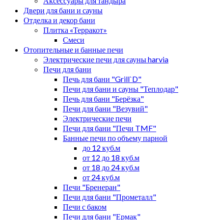
Аксессуары для тандыра
Двери для бани и сауны
Отделка и декор бани
Плитка «Терракот»
Смеси
Отопительные и банные печи
Электрические печи для сауны harvia
Печи для бани
Печь для бани "Grill`D"
Печи для бани и сауны "Теплодар"
Печь для бани "Берёзка"
Печи для бани "Везувий"
Электрические печи
Печи для бани "Печи TMF"
Банные печи по объему парной
до 12 куб.м
от 12 до 18 куб.м
от 18 до 24 куб.м
от 24 куб.м
Печи "Бренеран"
Печи для бани "Прометалл"
Печи с баком
Печи для бани "Ермак"