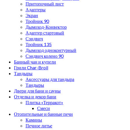
Притопочный лист
Адаптеры
Экран
Тройник 90
Дымоход-Конвектор
Адаптер стартовый
Сэндвич
Тройник 135
Дымоход одноконтурный
Сэндвич колено 90
Банный чан и купели
Грили Char-Broil
Тандыры
Аксессуары для тандыра
Тандыры
Двери для бани и сауны
Отделка и декор бани
Плитка «Терракот»
Смеси
Отопительные и банные печи
Камины
Печное литье