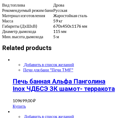
Вид топлива
Дрова
Рекомендуемый режим бани
Русская
Материал изготовления
Жаростойкая сталь
Масса
59 кг
Габариты (ДхШхВ)
670х450х1176 мм
Диаметр дымохода
115 мм
Мин. высота дымохода
5 м
Related products
Добавить в список желаний
Печи для бани "Печи TMF"
Печь банная Альфа Панголина
Inox ЧДБСЭ ЗК шамот- терракота
109699,00
₽
Купить
Добавить в список желаний