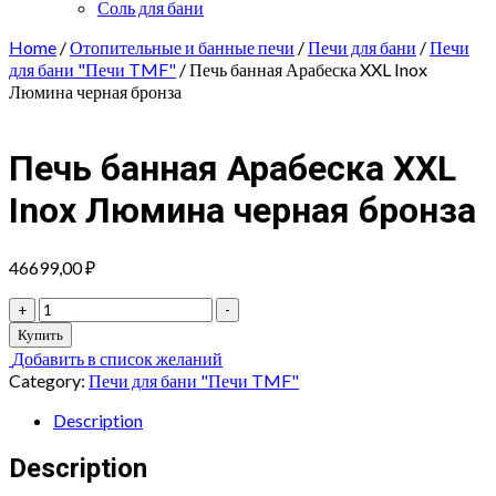
Соль для бани
Home
/
Отопительные и банные печи
/
Печи для бани
/
Печи
для бани "Печи TMF"
/ Печь банная Арабеска XXL Inox
Люмина черная бронза
Печь банная Арабеска XXL
Inox Люмина черная бронза
46699,00
₽
Печь
+
-
банная
Купить
Арабеска
Добавить в список желаний
XXL
Category:
Печи для бани "Печи TMF"
Inox
Люмина
Description
черная
бронза
Description
quantity