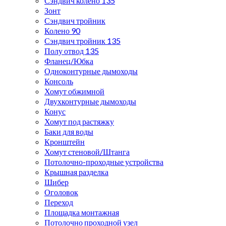
Сэндвич колено 135
Зонт
Сэндвич тройник
Колено 90
Сэндвич тройник 135
Полу отвод 135
Фланец/Юбка
Одноконтурные дымоходы
Консоль
Хомут обжимной
Двухконтурные дымоходы
Конус
Хомут под растяжку
Баки для воды
Кронштейн
Хомут стеновой/Штанга
Потолочно-проходные устройства
Крышная разделка
Шибер
Оголовок
Переход
Площадка монтажная
Потолочно проходной узел