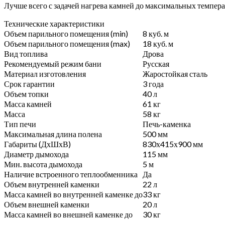
Лучше всего с задачей нагрева камней до максимальных темпера
Технические характеристики
Объем парильного помещения (min)
8
куб. м
Объем парильного помещения (max)
18
куб. м
Вид топлива
Дрова
Рекомендуемый режим бани
Русская
Материал изготовления
Жаростойкая сталь
Срок гарантии
3 года
Объем топки
40 л
Масса камней
61 кг
Масса
58 кг
Тип печи
Печь-каменка
Максимальная длина полена
500 мм
Габариты (ДхШхВ)
830х415х900 мм
Диаметр дымохода
115 мм
Мин. высота дымохода
5 м
Наличие встроенного теплообменника
Да
Объем внутренней каменки
22 л
Масса камней во внутренней каменке до
33 кг
Объем внешней каменки
20 л
Масса камней во внешней каменке до
30 кг