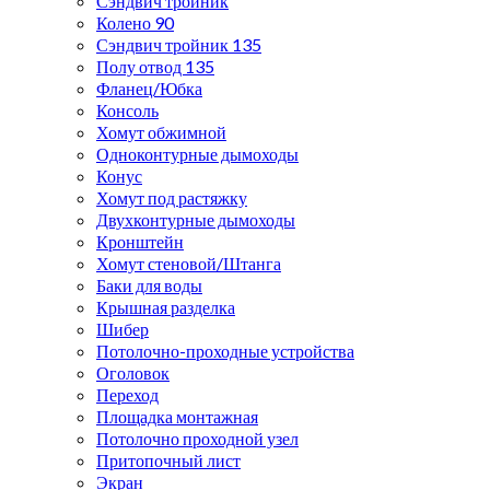
Сэндвич тройник
Колено 90
Сэндвич тройник 135
Полу отвод 135
Фланец/Юбка
Консоль
Хомут обжимной
Одноконтурные дымоходы
Конус
Хомут под растяжку
Двухконтурные дымоходы
Кронштейн
Хомут стеновой/Штанга
Баки для воды
Крышная разделка
Шибер
Потолочно-проходные устройства
Оголовок
Переход
Площадка монтажная
Потолочно проходной узел
Притопочный лист
Экран