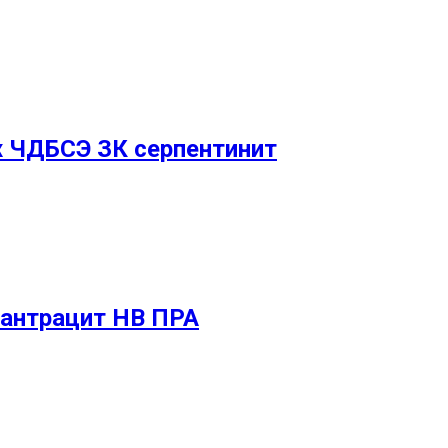
x ЧДБСЭ ЗК серпентинит
О антрацит НВ ПРА