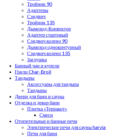
Тройник 90
Адаптеры
Сэндвич
Тройник 135
Дымоход-Конвектор
Адаптер стартовый
Сэндвич колено 90
Дымоход одноконтурный
Сэндвич колено 135
Заглушка
Банный чан и купели
Грили Char-Broil
Тандыры
Аксессуары для тандыра
Тандыры
Двери для бани и сауны
Отделка и декор бани
Плитка «Терракот»
Смеси
Отопительные и банные печи
Электрические печи для сауны harvia
Печи для бани