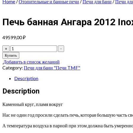
Home
/
Отопительные и банные печи
/
Печи для бани
/
Печи дл
Печь банная Ангара 2012 Ino
49599,00
₽
Печь
+
-
банная
Купить
Ангара
Добавить в список желаний
2012
Category:
Печи для бани "Печи TMF"
Inox
Витра
Description
ЗК
ТО
Description
антрацит
quantity
Каменный круг, пламя вокруг
Нас не один год просили сделать печь, которая большую часть 
А температура воздуха в парной при этом должна быть умеренной.